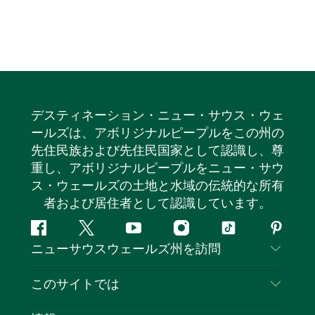
デスティネーション・ニュー・サウス・ウェ
ールズは、アボリジナルピープルをこの州の
先住民族および先住民国家として認識し、尊
重し、アボリジナルピープルをニュー・サウ
ス・ウェールズの土地と水域の伝統的な所有
者および居住者として認識しています。
フ
ツ
ユ
イ
テ
ピ
ニューサウスウェールズ州を訪問
ェ
イ
ー
ン
ィ
ン
イ
ッ
チ
ス
ッ
タ
お問い合わせ
このサイトでは
ス
タ
ュ
タ
ク
レ
免責事項
ブ
ー
ー
グ
ト
ス
目的地