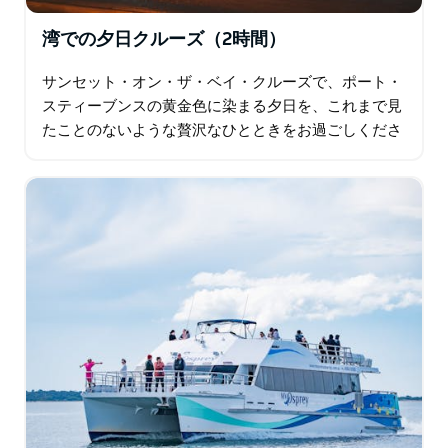
満喫できるクルーズです。
ムーンシャドウTQCクルーズは、6隻の船を保有し、プ
湾での夕日クルーズ（2時間）
ライベートチャーターも承っております。カジュアルな
サンセット・オン・ザ・ベイ・クルーズで、ポート・
お祝いからフォーマルなイベントまで、あらゆるニーズ
スティーブンスの黄金色に染まる夕日を、これまで見
にお応えします。ポート・スティーブンスでの海洋観
たことのないような贅沢なひとときをお過ごしくださ
光、特別なイベント、そして忘れられない体験をお求め
い。夕日が沈み始める頃、ポート・スティーブンスの
なら、ムーンシャドウTQCクルーズが最適です。
澄み切った海を航海に出発…