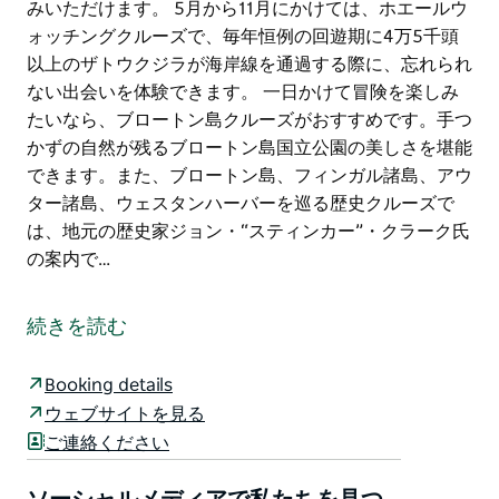
みいただけます。 5月から11月にかけては、ホエールウ
ォッチングクルーズで、毎年恒例の回遊期に4万5千頭
以上のザトウクジラが海岸線を通過する際に、忘れられ
ない出会いを体験できます。 一日かけて冒険を楽しみ
たいなら、ブロートン島クルーズがおすすめです。手つ
かずの自然が残るブロートン島国立公園の美しさを堪能
できます。また、ブロートン島、フィンガル諸島、アウ
ター諸島、ウェスタンハーバーを巡る歴史クルーズで
は、地元の歴史家ジョン・“スティンカー”・クラーク氏
の案内で…
ムーンシャドウTQCクルーズは、シドニーから北へわ
ずか2時間半、ニューカッスル空港から30分のポート・
続きを読む
スティーブンスを拠点とする家族経営のクルーズ会社で
す。44年以上の経験とポート・スティーブンス最大の
Booking details
船舶を擁し、安全で思い出に残る海上体験を提供してい
ウェブサイトを見る
ます。
ご連絡ください
ドルフィンクルーズは毎日出航し、定住するバンドウイ
ルカを探します。目撃率は95%と高く、湾の美しい景色