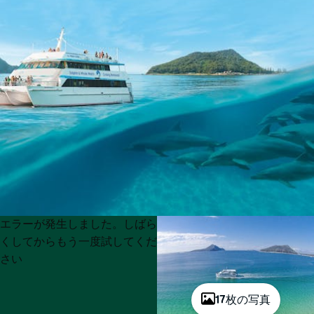
Product
Product
エラーが発生しました。しばら
List
List
くしてからもう一度試してくだ
さい
17枚の写真