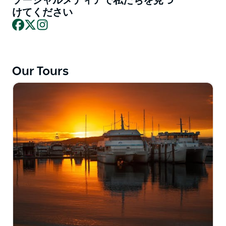
ソーシャルメディアで私たちを見つ
を眺めながらブームネットに乗る体験もお楽しみいただ
けてください
Facebook
X
Instagram
けます。
5月から11月にかけては、ホエールウォッチングクルー
ズで、毎年恒例の回遊期に4万5千頭以上のザトウクジ
ラが海岸線を通過する際に、忘れられない出会いを体験
Our Tours
できます。
一日かけて冒険を楽しみたいなら、ブロートン島クルー
ズがおすすめです。手つかずの自然が残るブロートン島
国立公園の美しさを堪能できます。また、ブロートン
島、フィンガル諸島、アウター諸島、ウェスタンハーバ
ーを巡る歴史クルーズでは、地元の歴史家ジョン・“ス
ティンカー”・クラーク氏の案内で、この地域の豊かな
海洋史に触れることができます。
夏時間中は、毎週土曜日の夕方にサンセット・オン・
ザ・ベイ・クルーズが運航されます。この地域最大級の
船で、夕暮れ時のポート・スティーブンスをゆったりと