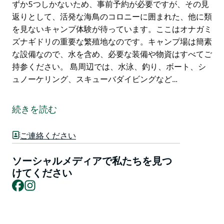
ずか5つしかないため、事前予約が必要ですが、その見
返りとして、活発な海鳥のコロニーに囲まれた、他に類
を見ないキャンプ体験が待っています。ここはオナガミ
ズナギドリの重要な繁殖地なのです。キャンプ場は簡素
な設備なので、水を含め、必要な装備や物資はすべてご
持参ください。 島周辺では、水泳、釣り、ボート、シ
ュノーケリング、スキューバダイビングなど…
ブロートン島は、バリントン海岸南部のマイオール湖国
立公園内に位置しています。アクセス方法は船のみで
続きを読む
す。ネルソンベイから地元のクルーズ会社を利用して日
帰り旅行に出かけるか、自家用ボートで島まで行くこと
ご連絡ください
ができます。日帰りセーリングを楽しむ人々は、美しい
ビーチが数多くあるこの島を特に気に入っています。ど
ソーシャルメディアで私たちを見つ
んな天候でも、きっとお気に入りのビーチが見つかるで
けてください
しょう。
Facebook
Instagram
ビーチピクニック用のバスケットを持参して、透き通っ
た海で泳いだりシュノーケリングを楽しんだりしてみて
はいかがでしょうか。ブロートン島でのキャンプは、ま