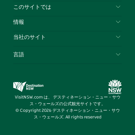
イ
ッ
チ
ス
ッ
タ
お問い合わせ
このサイトでは
ス
タ
ュ
タ
ク
レ
免責事項
ブ
ー
ー
グ
ト
ス
目的地
情報
ッ
ブ
ラ
ッ
ト
プライバシー
やるべきこと
ク
ム
ク
旅行情報
当社のサイト
クッキーに関する通知
ニューサウスウェールズ州のロードトリップ
ビジネスを登録する
利用規約
Sydney.com
イベント
言語
NSWでのビジネス
デスティネーション・ニュー・サウス・ウェール
宿泊施設
ニューサウスウェールズ州の教育
ズコーポレート
お得な情報
ビジネスイベントNSW
デスティネーション・ニュー・サウス・ウェール
VisitNSW.com は、 デスティネーション・ニュー・サウ
ズメディアセンター
ス・ウェールズの公式観光サイトです。
ビビッド・シドニー
© Copyright
2026
デスティネーション・ニュー・サウ
ス・ウェールズ. All rights reserved