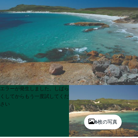
Product
Product
エラーが発生しました。しばら
List
List
くしてからもう一度試してくだ
さい
6枚の写真