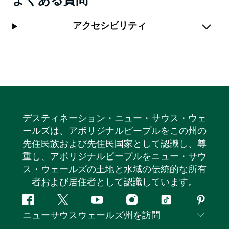
よくある質問
アクセシビリティ
デスティネーション・ニュー・サウス・ウェ
ールズは、アボリジナルピープルをこの州の
先住民族および先住民国家として認識し、尊
重し、アボリジナルピープルをニュー・サウ
ス・ウェールズの土地と水域の伝統的な所有
者および居住者として認識しています。
フ
ツ
ユ
イ
テ
ピ
ニューサウスウェールズ州を訪問
ェ
イ
ー
ン
ィ
ン