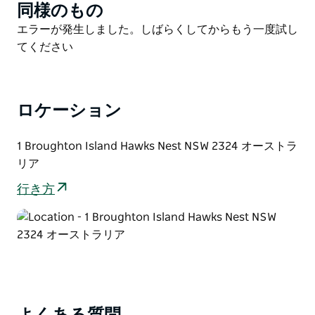
同様のもの
Product
さに特別な体験です。キャンプサイトはわずか5つしか
List
Product
エラーが発生しました。しばらくしてからもう一度試し
ないため、事前予約が必要ですが、その見返りとして、
List
てください
活発な海鳥のコロニーに囲まれた、他に類を見ないキャ
ンプ体験が待っています。ここはオナガミズナギドリの
重要な繁殖地なのです。キャンプ場は簡素な設備なの
で、水を含め、必要な装備や物資はすべてご持参くださ
ロケーション
い。
島周辺では、水泳、釣り、ボート、シュノーケリング、
1 Broughton Island Hawks Nest NSW 2324 オーストラ
スキューバダイビングなど、様々なウォータースポーツ
リア
を楽しむことができます。
行き方