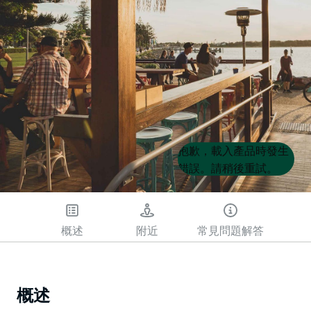
Product
Product
抱歉，載入產品時發生
List
List
錯誤。請稍後重試。
概述
附近
常見問題解答
概述