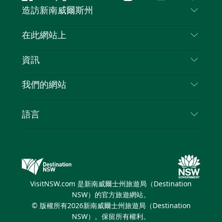
Facebook
嘰
Youtube
Instagram
抖
Pintere
造訪新南威爾斯州
嘰
音
喳
聯絡我們
在此網站上
喳
免責聲明
目的地
資訊
隱私
要做的事情
旅行資訊
Cookie 通知
我們的網站
新南威爾士州公路旅行
列出您的業務
使用條款
Sydney.com
活動
語言
新南威爾士州的商業
新南威爾士州旅遊局（Destination NSW）企業網
住宿
新南威爾士州的教育
站
優惠訊息
新南威爾士州商務活動
新南威爾士州旅遊局（Destination NSW）媒體中
VisitNSW.com 是新南威爾士州旅遊局（Destination
心
NSW）的官方旅遊網站。
繽紛雪梨燈光音樂節
© 版權所有
2026
新南威爾士州旅遊局（Destination
NSW）。保留所有權利。