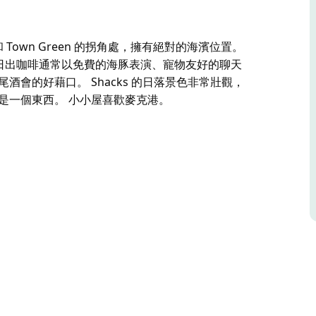
ll 和 Town Green 的拐角處，擁有絕對的海濱位置。
無阻。 日出咖啡通常以免費的海豚表演、寵物友好的聊天
舉辦雞尾酒會的好藉口。 Shacks 的日落景色非常壯觀，
是一個東西。 小小屋喜歡麥克港。
ll 和 Town Green 的拐角處，擁有絕對的海濱位置。
k Breaky Tacos”的菜單開始
常適合開啟一個難忘的夜晚。