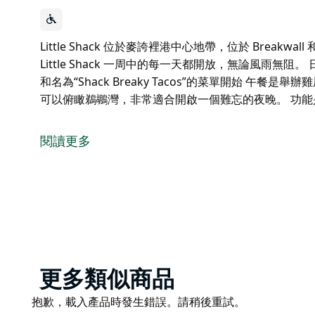
Little Shack 位於麥誇裡港中心地帶，位於 Breakwa
Little Shack 一周中的每一天都開放，無論風雨
和名為“Shack Breaky Tacos”的菜單開始 午餐是
可以俯瞰鵜鶘灣，非常適合開啟一個難忘的夜晚。 功能
Little Shack 位於麥誇裡港中心地帶，位於 Breakwa
Little Shack 一周中的每一天都開放，無論風雨無阻。
閱讀更多
日出咖啡通常以免費的海豚表演、寵物友好的聊天和名為“Shac
午餐是舉辦雞尾酒會的好藉口。
Shacks 的日落景色非常壯觀，可以俯瞰鵜鶘灣，非
功能是一個東西。
小小屋喜歡麥克港。
Product
更多類似商品
List
Product
抱歉，載入產品時發生錯誤。請稍後重試。