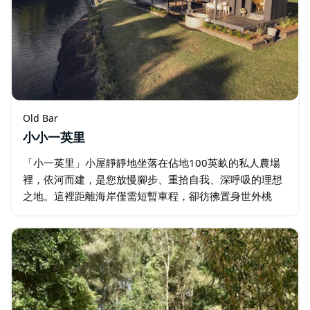
Old Bar
小小一英里
「小一英里」小屋靜靜地坐落在佔地100英畝的私人農場
裡，依河而建，是您放慢腳步、重拾自我、深呼吸的理想
之地。這裡距離海岸僅需短暫車程，卻彷彿置身世外桃
源。 這座精心設計的小屋融合了質樸的魅力與現代的舒適
——溫暖的木質色調、古樸的黃銅飾面…