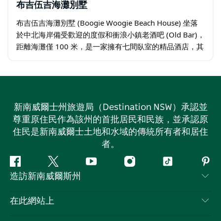
布吉伍吉海灘別墅
布吉伍吉海灘別墅 (Boogie Woogie Beach House) 坐落
於中北海岸備受歡迎的度假和衝浪小鎮老酒吧 (Old Bar)，
距離海灘僅 100 米，是一家擁有七間臥室的精品酒店，其
設計靈感源自音樂與設計。飯店設有家庭套房…
新南威爾士州旅遊局（Destination NSW）承認並
尊重原住民作為該州的首批居民和民族，並承認原
住民是新南威爾士土地和水域的傳統所有者和居住
者。
Facebook
嘰
Youtube
Instagram
抖
Pint
造訪新南威爾斯州
嘰
音
喳
聯絡我們
在此網站上
喳
免責聲明