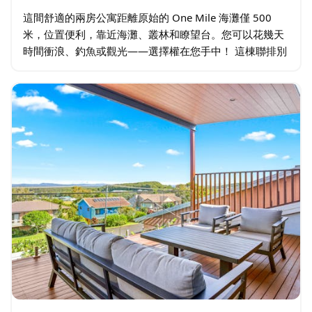
這間舒適的兩房公寓距離原始的 One Mile 海灘僅 500
米，位置便利，靠近海灘、叢林和瞭望台。您可以花幾天
時間衝浪、釣魚或觀光——選擇權在您手中！ 這棟聯排別
墅設有現代化的廚房，配有洗碗機和微波爐，通往寬敞的
起居和用餐區。飯店風格優美…