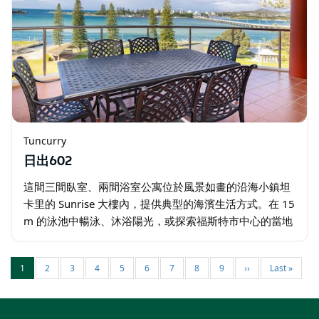
Tuncurry
日出602
這間三間臥室、兩間浴室公寓位於風景如畫的沿海小鎮坦
卡里的 Sunrise 大樓內，提供典型的海濱生活方式。在 15
m 的泳池中暢泳、沐浴陽光，或探索福斯特市中心的當地
餐廳、海灘、岩石池、觀景台、高爾夫球場和精品店。 開
放式起居區配有空調…
1
2
3
4
5
6
7
8
9
››
Last »