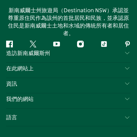
新南威爾士州旅遊局（Destination NSW）承認並
尊重原住民作為該州的首批居民和民族，並承認原
住民是新南威爾士土地和水域的傳統所有者和居住
者。
Facebook
嘰
Youtube
Instagram
抖
Pint
造訪新南威爾斯州
嘰
音
喳
聯絡我們
在此網站上
喳
免責聲明
目的地
資訊
隱私
要做的事情
旅行資訊
Cookie 通知
我們的網站
新南威爾士州公路旅行
列出您的業務
使用條款
Sydney.com
活動
語言
新南威爾士州的商業
新南威爾士州旅遊局（Destination NSW）企業網站
住宿
新南威爾士州的教育
新南威爾士州商務活動