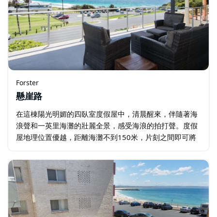
Forster
懸崖路
在這棟陽光明媚的四臥室度假屋中，清晨醒來，伴隨著海
浪聲和一英里海灘的壯麗全景，感受海浪的拍打聲。度假
屋地理位置優越，距離海灘不到150米，片刻之間即可將
腳趾浸入海水中。房子分為兩層，風格精美，適合家庭、
團體，甚至寵物朋友入住。…