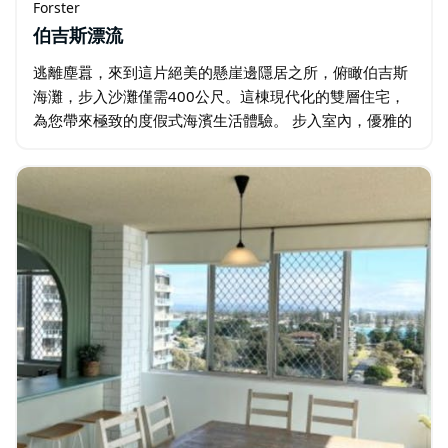
Forster
伯吉斯漂流
逃離塵囂，來到這片絕美的懸崖邊隱居之所，俯瞰伯吉斯
海灘，步入沙灘僅需400公尺。這棟現代化的雙層住宅，
為您帶來極致的度假式海濱生活體驗。 步入室內，優雅的
室內裝潢、原木裝飾和光線充足的開放式起居空間，定會
讓您流連忘返。廚房配備齊全的高檔電器…