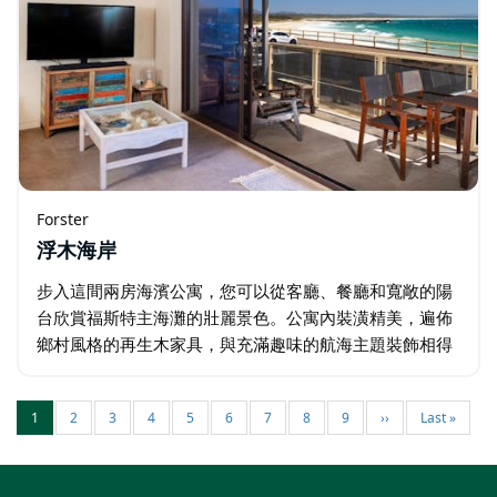
Forster
浮木海岸
步入這間兩房海濱公寓，您可以從客廳、餐廳和寬敞的陽
台欣賞福斯特主海灘的壯麗景色。公寓內裝潢精美，遍佈
鄉村風格的再生木家具，與充滿趣味的航海主題裝飾相得
益彰。 現代化的廚房配備齊全的家電和餐具，讓您在輕鬆
的夜晚享用家常菜…
1
2
3
4
5
6
7
8
9
››
Last »