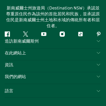
新南威爾士州旅遊局（Destination NSW）承認並
尊重原住民作為該州的首批居民和民族，並承認原
住民是新南威爾士州土地和水域的傳統所有者和居
住者。
Facebook
嘰
Youtube
Instagram
抖
Pint
造訪新南威爾斯州
嘰
音
喳
聯絡我們
在此網站上
喳
免責聲明
目的地
資訊
隱私
要做的事情
旅行資訊
Cookie 通知
我們的網站
新南威爾斯州公路旅行
列出您的業務
使用條款
Sydney.com
活動
語言
新南威爾斯的商業
新南威爾士州旅遊局（Destination NSW）企業網站​
住宿
新南威爾斯的教育
新南威爾斯商務活動