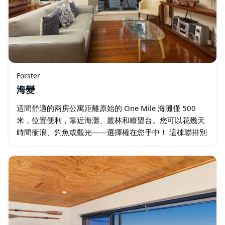
Forster
海變
這間舒適的兩房公寓距離原始的 One Mile 海灘僅 500
米，位置便利，靠近海灘、叢林和瞭望台。您可以花幾天
時間衝浪、釣魚或觀光——選擇權在您手中！ 這棟聯排別
墅設有現代化的廚房，配有洗碗機和微波爐，通往寬敞的
起居和用餐區。飯店風格優美…