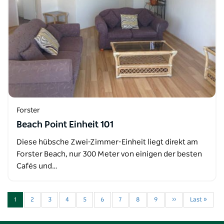
Forster
Beach Point Einheit 101
Diese hübsche Zwei-Zimmer-Einheit liegt direkt am
Forster Beach, nur 300 Meter von einigen der besten
Cafés und…
1
2
3
4
5
6
7
8
9
››
Last »