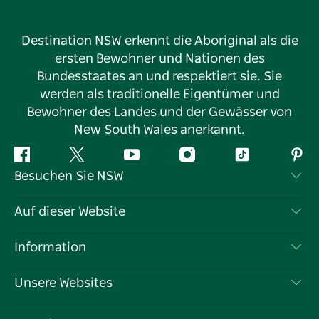
Destination NSW erkennt die Aboriginal als die
ersten Bewohner und Nationen des
Bundesstaates an und respektiert sie. Sie
werden als traditionelle Eigentümer und
Bewohner des Landes und der Gewässer von
New South Wales anerkannt.
Facebook
Twitter
YouTube
Instagram
TikTok
Pint
Besuchen Sie NSW
Kontaktieren Sie uns
Auf dieser Website
Haftungsausschluss
Reiseziele
Information
Datenschutz
Aktivitäten
Reiseinformationen
Unsere Websites
Cookie-Hinweis
Roadtrips in New South Wales
Tragen Sie Ihr Unternehmen ein
Nutzungsbedingungen
Sydney.com