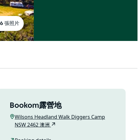
6 張照片
Bookom露營地
Wilsons Headland Walk Diggers Camp
NSW 2462 澳洲