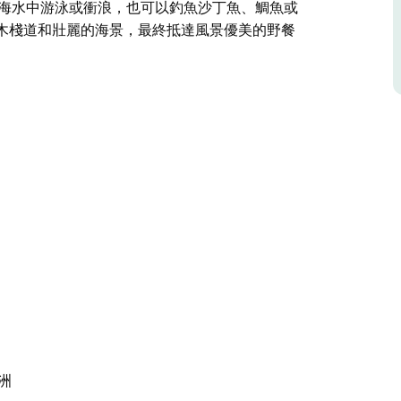
的海水中游泳或衝浪，也可以釣魚沙丁魚、鯛魚或
的木棧道和壯麗的海景，最終抵達風景優美的野餐
輝映。海浪翻湧，魚兒上鉤，雄鷹翱翔天際。天然
 (Wilsons Headland) 北端，僅有 11 個懸崖頂
一度鯨魚遷徙的絕佳地點。
丁魚、鯛魚或比目魚。沿著 3 公里的威爾遜岬步
景優美的野餐區。
澳洲