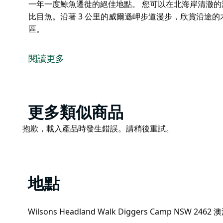
一年一度鯨魚遷徙的絕佳地點。 您可以在北海岸清澈
比目魚。沿著 3 公里的威爾遜岬步道漫步，欣賞沿途
區。
想像澳洲的海岸邊，嶙峋的岩石海岸與寧靜的海灘交相
的觀景點擁有迷人的海景，一切都靜候著你的到來。
閱讀更多
布爾庫姆露營地 (Boorkoom campground) 位於威爾遜岬
營地，為您提供格外私密的住宿體驗。岬角是觀賞一年
您可以在北海岸清澈的海水中游泳或衝浪，也可以釣魚沙
Product
更多類似商品
道漫步，欣賞沿途的木棧道和壯麗的海景，最終抵達風
List
Product
抱歉，載入產品時發生錯誤。請稍後重試。
List
地點
Wilsons Headland Walk Diggers Camp NSW 2462 