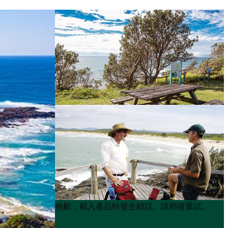
Product
Product
抱歉，載入產品時發生錯誤。請稍後重試。
List
List