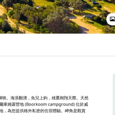
輝映。海浪翻湧，魚兒上鉤，雄鷹翱翔天際。天然
地 (Boorkoom campground) 位於威
 個懸崖頂營地，為您提供格外私密的住宿體驗。岬角是觀賞