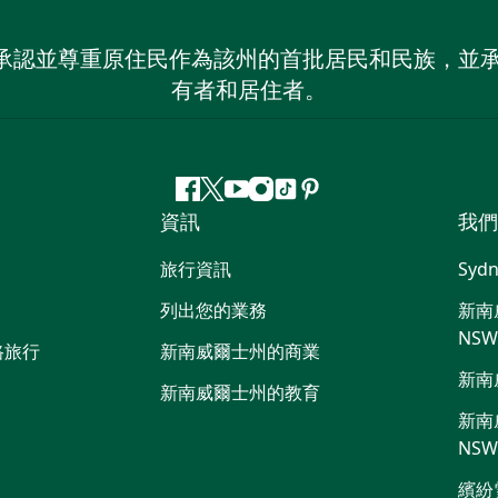
 NSW）承認並尊重原住民作為該州的首批居民和民族
有者和居住者。
Facebook
嘰
Youtube
Instagram
抖
Pinterest
資訊
我們
嘰
音
喳
旅行資訊
Sydn
喳
列出您的業務
新南威
NS
路旅行
新南威爾士州的商業
新南
新南威爾士州的教育
新南威
NS
繽紛