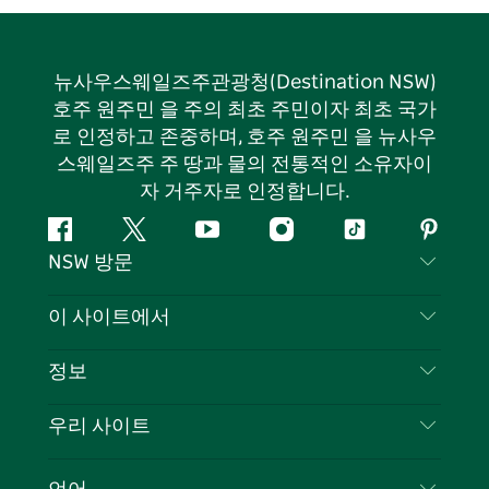
뉴사우스웨일즈주관광청(Destination NSW)
호주 원주민 을 주의 최초 주민이자 최초 국가
로 인정하고 존중하며, 호주 원주민 을 뉴사우
스웨일즈주 주 땅과 물의 전통적인 소유자이
자 거주자로 인정합니다.
페
지
유
인
틱
핀
NSW 방문
이
저
튜
스
톡
터
스
귀
브
타
레
문의하기
이 사이트에서
북
다
그
스
부인 성명
램
트
목적지
정보
은둔
할 일
여행 정보
우리 사이트
쿠키 고지
뉴사우스웨일즈주 로드 트립
귀하의 사업을 등록하세요
이용 약관
Sydney.com
이벤트