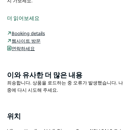
지 가보세요.
호주 최남단 거친 바위투성이 해안과 고요한 해변이 어우
러진 곳을 상상해 보세요. 파도가 높고 물고기가 잘 잡히
더 읽어보세요
고 독수리가 머리 위를 날아다닙니다. 탁 트인 바다 전망
을 감상할 수 있는 자연 전망대가 손짓하고 이제 당신만
Booking details
있으면 완벽합니다.
웹사이트 방문
윌슨스 헤드랜드 북쪽 끝자락 절벽 위에 단 11개의 캠핑장
연락하세요
만 있는 보르쿰 캠핑장은 특별한 휴식을 선사합니다. 이곳
은 매년 고래 이동을 관찰하기에 더할 나위 없이 좋은 장
소입니다.
이와 유사한 더 많은 내용
Product
북부 해안의 깨끗한 바닷물에서 수영이나 서핑을 즐기거
List
Product
죄송합니다. 상품을 로드하는 중 오류가 발생했습니다. 나
나 대구 도미 가자미 등을 낚아보세요. 3km 길이의 윌슨
List
중에 다시 시도해 주세요.
스 헤드랜드 산책로를 따라 걸으며 아름다운 바다 풍경을
감상하고 멋진 피크닉 장소까지 가보세요.
위치