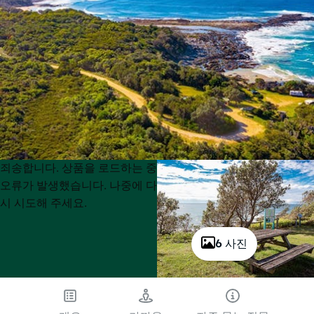
Product
Product
죄송합니다. 상품을 로드하는 중
List
List
오류가 발생했습니다. 나중에 다
시 시도해 주세요.
6 사진