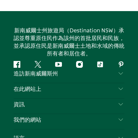
新南威爾士州旅遊局（Destination NSW）承
認並尊重原住民作為該州的首批居民和民族，
並承認原住民是新南威爾士土地和水域的傳統
所有者和居住者。
Facebook
嘰
Youtube
Instagram
抖
Pintere
造訪新南威爾斯州
嘰
音
喳
聯絡我們
在此網站上
喳
免責聲明
目的地
資訊
隱私
要做的事情
旅行資訊
Cookie 通知
我們的網站
新南威爾士州公路旅行
列出您的業務
使用條款
Sydney.com
活動
語言