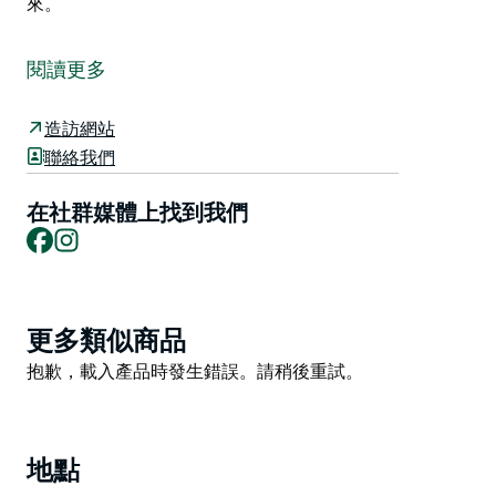
來。
著名的穆勒姆農夫市集 (Mullum Farmers Market) 屢獲
殊榮，每週五上午在美麗的穆勒姆展覽場地 (Mullum
閱讀更多
Showgrounds) 熱鬧開市，是不容錯過的家庭盛會。
穿梭於 65 個攤位之間，品嚐當地最優質的農產品，感受
造訪網站
輕鬆愜意的氛圍，讓您的味蕾盡情享受。在八個美食攤位
聯絡我們
中挑選一家，享用一杯咖啡和一份美味的早餐，然後在巨
大的無花果樹下坐下來，欣賞精彩的現場音樂表演。之
在社群媒體上找到我們
Facebook
Instagram
後，別忘了去兒童樂園 (Kids' Plot) 逛逛，畢竟，孩子開
心，家庭才能幸福！
該市場是一個非營利組織，這意味著您的每一分錢都將用
於支持當地農民、社區以及更永續的未來。
Product
更多類似商品
List
Product
抱歉，載入產品時發生錯誤。請稍後重試。
List
地點