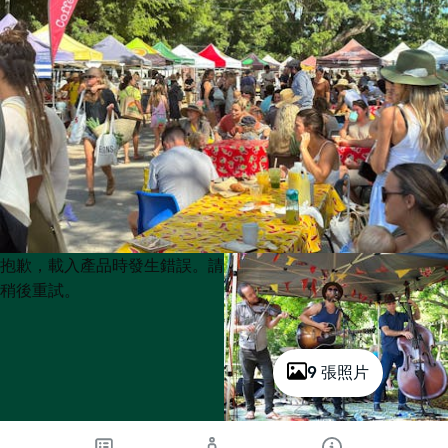
Product
Product
抱歉，載入產品時發生錯誤。請
List
List
稍後重試。
9 張照片