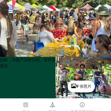
Product
Product
抱歉，加载产品时出错。请稍后
List
List
重试。
9 张照片