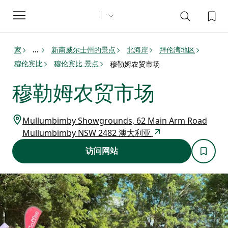
Toggle
navigation
家
新南威尔士州的景点
北海岸
拜伦湾地区
...
穆伦宾比
穆伦宾比 景点
穆勒姆农贸市场
穆勒姆农贸市场
Mullumbimby Showgrounds, 62 Main Arm Road
Mullumbimby NSW 2482 澳大利亚
访问网站