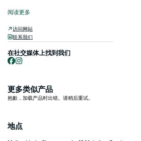
著名的穆勒姆农贸市场 (Mullum Farmers Market) 屡获
殊荣，每周五上午在美丽的穆勒姆展览场地 (Mullum
阅读更多
Showgrounds) 热闹开市，是不容错过的家庭盛会。
穿梭于 65 个摊位之间，品尝当地最优质的农产品，感受
访问网站
轻松惬意的氛围，让您的味蕾尽情享受。在八个美食摊位
联系我们
中挑选一家，享用一杯咖啡和一份美味的早餐，然后在巨
大的无花果树下坐下来，欣赏精彩的现场音乐表演。之
在社交媒体上找到我们
Facebook
Instagram
后，别忘了去儿童乐园 (Kids' Plot) 逛逛，毕竟，孩子开
心，家庭才能幸福！
该市场是一个非营利组织，这意味着您的每一分钱都将用
于支持当地农民、社区以及更可持续的未来。
Product
更多类似产品
List
Product
抱歉，加载产品时出错。请稍后重试。
List
地点