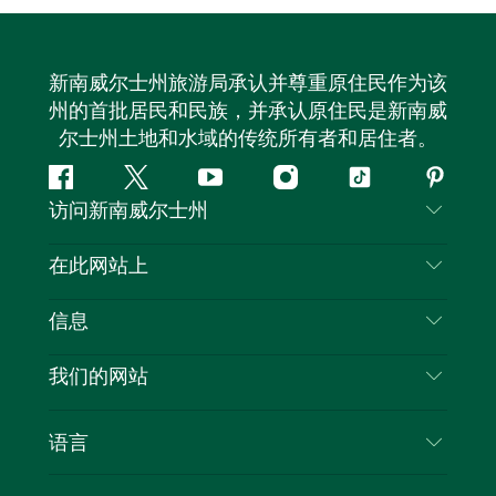
新南威尔士州旅游局承认并尊重原住民作为该
州的首批居民和民族，并承认原住民是新南威
尔士州土地和水域的传统所有者和居住者。
Facebook
叽
YouTube
Instagram
抖
Pintere
访问新南威尔士州
叽
音
喳
联系我们
在此网站上
喳
免责声明
目的地
信息
隐私
推荐活动
旅行信息
Cookie 通知
我们的网站
新南威尔士州公路旅行
列出您的业务
使用条款
Sydney.com
活动
语言
新南威尔士州的商业
新南威尔士州旅游局企业网站
住宿
新南威尔士州的教育