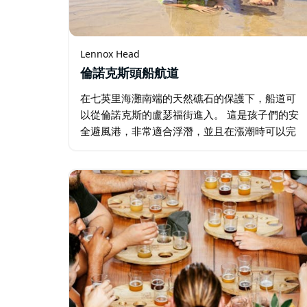
Lennox Head
倫諾克斯頭船航道
在七英里海灘南端的天然礁石的保護下，船道可
以從倫諾克斯的盧瑟福街進入。 這是孩子們的安
全避風港，非常適合浮潛，並且在漲潮時可以完
美地抵禦海浪。 留意友好的鵜鶘。