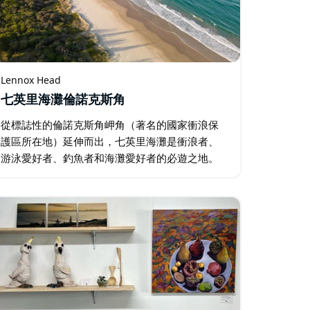
Lennox Head
七英里海灘倫諾克斯角
從標誌性的倫諾克斯角岬角（著名的國家衝浪保
護區所在地）延伸而出，七英里海灘是衝浪者、
游泳愛好者、釣魚者和海灘愛好者的必遊之地。
這段未受破壞的海岸線擁有澳洲十大右側衝浪點
之一，吸引著來自世界各地的衝浪者。 在北端，
遊客可以前往盧瑟福街附近的船道…