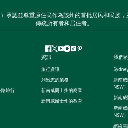
on NSW）承認並尊重原住民作為該州的首批居民和民
傳統所有者和居住者。
Facebook
嘰
Youtube
Instagram
抖
Pinterest
資訊
我們
嘰
音
喳
旅行資訊
Sydne
喳
列出您的業務
新南威爾
NSW
公路旅行
新南威爾士州的商業
新南威
新南威爾士州的教育
新南威爾
NSW
繽紛雪