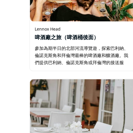
Lennox Head
啤酒廠之旅（啤酒桶後面）
參加為期半日的北部河流導覽遊，探索巴利納、
倫諾克斯角和拜倫灣最棒的啤酒廠和釀酒廠。我
們提供巴利納、倫諾克斯角或拜倫灣的接送服
務，讓您輕鬆放鬆，品嚐該地區屢獲殊榮的精釀
美酒。 遊客將參觀兩家當地啤酒廠和一家釀酒
廠，每站都包含品酒槳…