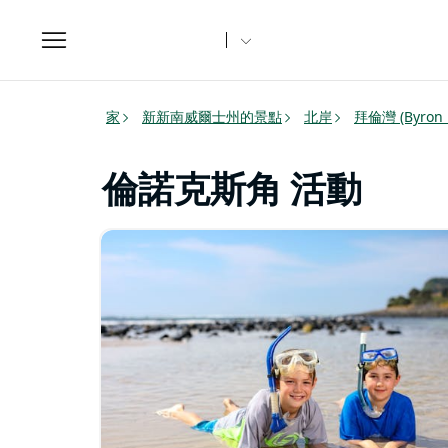
Toggle
navigation
家
新新南威爾士州的景點
北岸
拜倫灣 (Byron
倫諾克斯角 活動