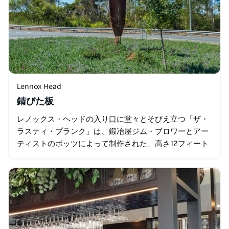
Lennox Head
錆びた板
レノックス・ヘッドの入り口に堂々とそびえ立つ「ザ・
ラスティ・プランク」は、鍛冶屋ジム・ブロワーとアー
ティストのポッツによって制作された、高さ12フィート
（約3.7メートル）のコルテン鋼で作られた印象的な彫刻
です…