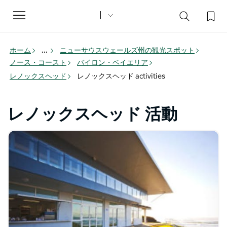
Toggle
navigation
ホーム
...
ニューサウスウェールズ州の観光スポット
ノース・コースト
バイロン・ベイエリア
レノックスヘッド
レノックスヘッド activities
レノックスヘッド 活動