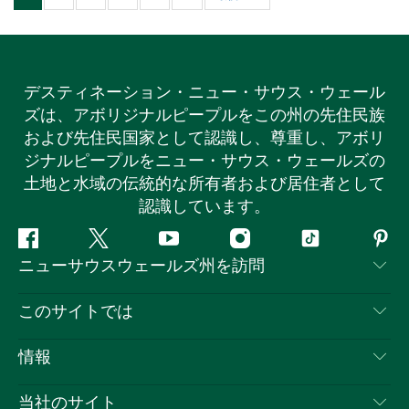
デスティネーション・ニュー・サウス・ウェール
ズは、アボリジナルピープルをこの州の先住民族
および先住民国家として認識し、尊重し、アボリ
ジナルピープルをニュー・サウス・ウェールズの
土地と水域の伝統的な所有者および居住者として
認識しています。
フ
ツ
ユ
イ
テ
ピ
ニューサウスウェールズ州を訪問
ェ
イ
ー
ン
ィ
ン
イ
ッ
チ
ス
ッ
タ
お問い合わせ
このサイトでは
ス
タ
ュ
タ
ク
レ
免責事項
ブ
ー
ー
グ
ト
ス
目的地
情報
ッ
ブ
ラ
ッ
ト
プライバシー
やるべきこと
ク
ム
ク
旅行情報
当社のサイト
クッキーに関する通知