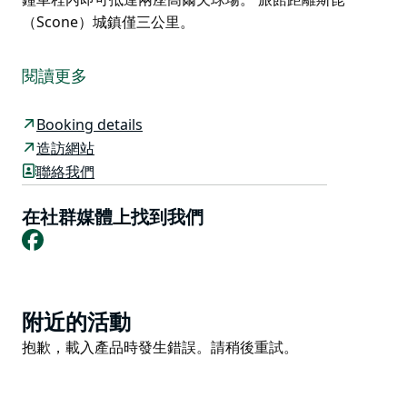
（Scone）城鎮僅三公里。
斯特拉森公園飯店（Strathearn Park Lodge）佔地 300
英畝，位於新英格蘭公路（New England Highway），
閱讀更多
駕車一公里即可抵達獵人谷（Hunter Valley）頂點寧靜
環境中的山谷觀景點。 本旅館是專為設立豪華賓館而建
Booking details
造的，重視細節以創造輕鬆且獨具巧思的居家氛圍，確保
造訪網站
您的鄉村假期擁有高度的私密性。 壁爐、水療中心、休
聯絡我們
息室與私人庭園，讓每間客房成為理想的靜居。 設有室
內全年溫水泳池。 本旅館擁有販賣酒類的許可證。 20 分
在社群媒體上找到我們
鐘車程內即可抵達兩座高爾夫球場。 旅館距離斯昆
Facebook
（Scone）城鎮僅三公里。
Product
附近的活動
List
Product
抱歉，載入產品時發生錯誤。請稍後重試。
List