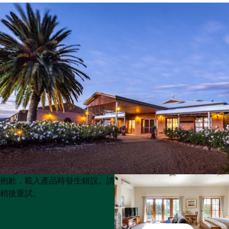
Product
Product
抱歉，載入產品時發生錯誤。請
List
List
稍後重試。