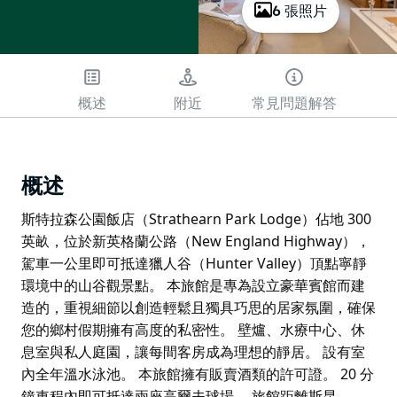
6 張照片
概述
附近
常見問題解答
概述
斯特拉森公園飯店（Strathearn Park Lodge）佔地 300
英畝，位於新英格蘭公路（New England Highway），
駕車一公里即可抵達獵人谷（Hunter Valley）頂點寧靜
環境中的山谷觀景點。 本旅館是專為設立豪華賓館而建
造的，重視細節以創造輕鬆且獨具巧思的居家氛圍，確保
您的鄉村假期擁有高度的私密性。 壁爐、水療中心、休
息室與私人庭園，讓每間客房成為理想的靜居。 設有室
內全年溫水泳池。 本旅館擁有販賣酒類的許可證。 20 分
鐘車程內即可抵達兩座高爾夫球場。 旅館距離斯昆