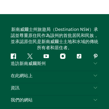
新南威爾士州旅遊局（Destination NSW）承
認並尊重原住民作為該州的首批居民和民族，
並承認原住民是新南威爾士土地和水域的傳統
所有者和居住者。
Facebook
嘰
Youtube
Instagram
抖
Pintere
造訪新南威爾斯州
嘰
音
喳
聯絡我們
在此網站上
喳
免責聲明
目的地
資訊
隱私
要做的事情
旅行資訊
Cookie 通知
我們的網站
新南威爾士州公路旅行
列出您的業務