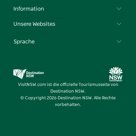
Haftungsausschluss
Reiseziele
Information
Datenschutz
Aktivitäten
Reiseinformationen
Unsere Websites
Cookie-Hinweis
Roadtrips in New South Wales
Tragen Sie Ihr Unternehmen ein
Nutzungsbedingungen
Sydney.com
Veranstaltungen
Sprache
Unternehmen in NSW
Destination NSW Corporate
Unterkunft
Bildung in New South Wales
Geschäftsveranstaltungen in New South Wales
Angebote
Destination NSW Medienzentrum
Vivid Sydney
VisitNSW.com ist die offizielle Tourismusseite von
Destination NSW.
© Copyright
2026
Destination NSW. Alle Rechte
vorbehalten.