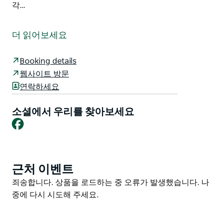
각…
Strathearn Park Lodge는 뉴잉글랜드 고속도로에 있는
109에이커 규모의 부지에 자리 잡고 있으며, Hunter
더 읽어보세요
Valley 꼭대기의 평화로운 환경에서 계곡 전망이 보이는
Homestead까지 1km 길이의 차도가 있습니다. 반려동물
Booking details
동반은 사전 협의가 필요합니다.
웹사이트 방문
이 지역에서는 특히 Barrington Tops National Park,
연락하세요
Denman Wineries 세계에서 가장 유명한 Horse Studs
를 방문하며 며칠 동안의 투어를 즐길 수 있습니다. 주말
소셜에서 우리를 찾아보세요
에는 여러 현지 레스토랑을 미리 예약해야 합니다. 인근
Facebook
Wingen에서 Horse Trail을 탈 수 있습니다.
Lodge는 고급 게스트하우스로 지어졌으며 시골 휴가를
위한 편안하고 잘 꾸며진 집을 만드는 데 있어 세부 사항
근처 이벤트
Product
을 간과하지 않았으며 프라이버시를 최우선으로 합니다.
List
Product
죄송합니다. 상품을 로드하는 중 오류가 발생했습니다. 나
벽난로 스파 라운지 전용 안뜰이 있어 각 객실은 휴식처가
List
중에 다시 시도해 주세요.
됩니다. 실내 온수 수영장도 있습니다.
20분 거리에 골프장이 두 개 있습니다.