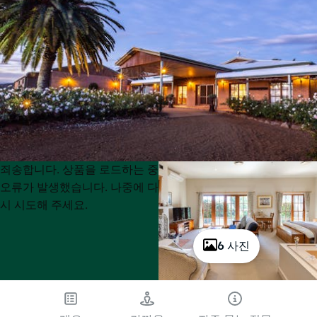
Product
Product
죄송합니다. 상품을 로드하는 중
List
List
오류가 발생했습니다. 나중에 다
시 시도해 주세요.
6 사진