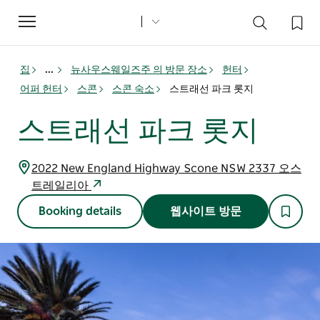
Toggle
navigation
집
...
뉴사우스웨일즈주 의 방문 장소
헌터
어퍼 헌터
스콘
스콘 숙소
스트래선 파크 롯지
스트래선 파크 롯지
2022 New England Highway Scone NSW 2337 오스
트레일리아
Booking details
웹사이트 방문