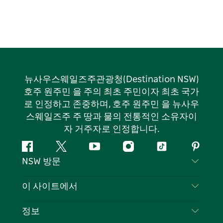
뉴사우스웨일즈주관광청(Destination NSW)
호주 원주민 을 주의 최초 주민이자 최초 국가
로 인정하고 존중하며, 호주 원주민 을 뉴사우
스웨일즈주 주 땅과 물의 전통적인 소유자이
자 거주자로 인정합니다.
페
지
유
인
틱
핀
NSW 방문
이
저
튜
스
톡
터
스
귀
브
타
레
문의하기
이 사이트에서
북
다
그
스
부인 성명
램
트
목적지
정보
은둔