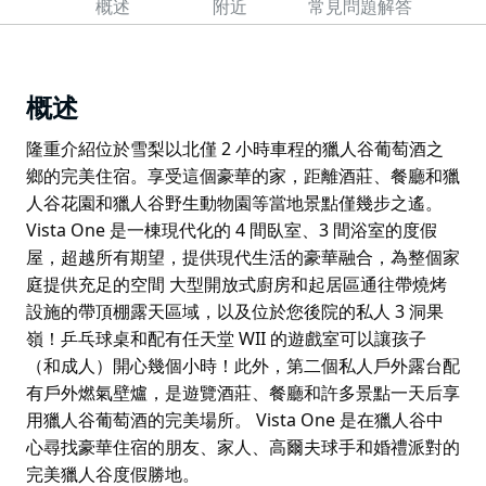
概述
附近
常見問題解答
概述
隆重介紹位於雪梨以北僅 2 小時車程的獵人谷葡萄酒之
鄉的完美住宿。享受這個豪華的家，距離酒莊、餐廳和獵
人谷花園和獵人谷野生動物園等當地景點僅幾步之遙。
Vista One 是一棟現代化的 4 間臥室、3 間浴室的度假
屋，超越所有期望，提供現代生活的豪華融合，為整個家
庭提供充足的空間 大型開放式廚房和起居區通往帶燒烤
設施的帶頂棚露天區域，以及位於您後院的私人 3 洞果
嶺！乒乓球桌和配有任天堂 WII 的遊戲室可以讓孩子
（和成人）開心幾個小時！此外，第二個私人戶外露台配
有戶外燃氣壁爐，是遊覽酒莊、餐廳和許多景點一天后享
用獵人谷葡萄酒的完美場所。 Vista One 是在獵人谷中
心尋找豪華住宿的朋友、家人、高爾夫球手和婚禮派對的
完美獵人谷度假勝地。