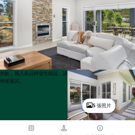
Product
Product
抱歉，載入產品時發生錯誤。請
List
List
稍後重試。
5 張照片