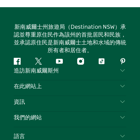
新南威爾士州旅遊局（Destination NSW）承
認並尊重原住民作為該州的首批居民和民族，
並承認原住民是新南威爾士土地和水域的傳統
所有者和居住者。
Facebook
嘰
Youtube
Instagram
抖
Pintere
造訪新南威爾斯州
嘰
音
喳
聯絡我們
在此網站上
喳
免責聲明
目的地
資訊
隱私
要做的事情
旅行資訊
Cookie 通知
我們的網站
新南威爾士州公路旅行
列出您的業務
使用條款
Sydney.com
活動
語言
新南威爾士州的商業