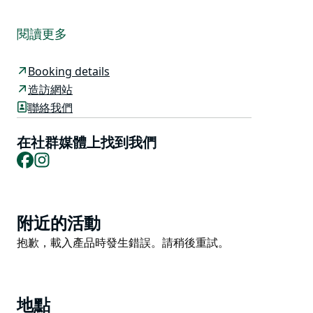
隆重介紹位於雪梨以北僅 2 小時車程的獵人谷葡萄酒之
鄉的完美住宿。享受這個豪華的家，距離酒莊、餐廳和獵
閱讀更多
人谷花園和獵人谷野生動物園等當地景點僅幾步之遙。
Vista One 是一棟現代化的 4 間臥室、3 間浴室的度假
Booking details
屋，超越所有期望，提供現代生活的豪華融合，為整個家
造訪網站
庭提供充足的空間
聯絡我們
大型開放式廚房和起居區通往帶燒烤設施的帶頂棚露天區
在社群媒體上找到我們
域，以及位於您後院的私人 3 洞果嶺！乒乓球桌和配有
Facebook
Instagram
任天堂 WII 的遊戲室可以讓孩子（和成人）開心幾個小
時！此外，第二個私人戶外露台配有戶外燃氣壁爐，是遊
覽酒莊、餐廳和許多景點一天后享用獵人谷葡萄酒的完美
場所。
Product
附近的活動
List
Vista One 是在獵人谷中心尋找豪華住宿的朋友、家人、
Product
抱歉，載入產品時發生錯誤。請稍後重試。
高爾夫球手和婚禮派對的完美獵人谷度假勝地。
List
地點