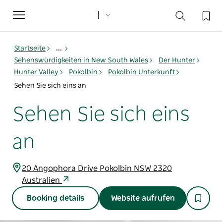
Toggle
navigation
Startseite
...
Sehenswürdigkeiten in New South Wales
Der Hunter
Hunter Valley
Pokolbin
Pokolbin Unterkunft
Sehen Sie sich eins an
Sehen Sie sich eins
an
20 Angophora Drive Pokolbin NSW 2320
Australien
Booking details
Website aufrufen