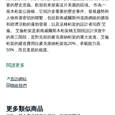
要的歷史意義。歡迎前來探索這片美麗的區域。 作為一
座木桁架公路橋，它與許多重要的歷史事件、發展趨勢和
人物有著密切的聯繫，包括新南威爾斯州道路網絡的擴張
和經濟活動的蓬勃發展，以及這種桁架的設計者珀西·艾
倫。 艾倫桁架是新南威爾斯木桁架橋五階段設計演進中
的第三階段，是對先前的麥克唐納桁架的重大改進。艾倫
桁架的建造費用比麥克唐納桁架低20%，承載能力高
50%，而且更易於維護。
建於1898年的歷史悠久的瓦西橋是早期艾倫式木桁架公
路橋的典範，因其毗鄰該地區眾多其他歷史橋樑而具有重
閱讀更多
要的歷史意義。歡迎前來探索這片美麗的區域。
作為一座木桁架公路橋，它與許多重要的歷史事件、發展
造訪網站
趨勢和人物有著密切的聯繫，包括新南威爾斯州道路網絡
聯絡我們
的擴張和經濟活動的蓬勃發展，以及這種桁架的設計者珀
西·艾倫。
艾倫桁架是新南威爾斯木桁架橋五階段設計演進中的第三
Product
更多類似商品
階段，是對先前的麥克唐納桁架的重大改進。艾倫桁架的
List