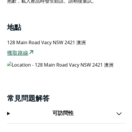
Product
抱歉，載入產品時發生錯誤。請稍後重試。
建造費用比麥克唐納桁架低20%，承載能力高50%，而且
List
更易於維護。
地點
128 Main Road Vacy NSW 2421 澳洲
獲取路線
常見問題解答
可訪問性