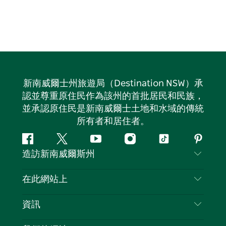
新南威爾士州旅遊局（Destination NSW）承
認並尊重原住民作為該州的首批居民和民族，
並承認原住民是新南威爾士土地和水域的傳統
所有者和居住者。
Facebook
嘰
Youtube
Instagram
抖
Pintere
造訪新南威爾斯州
嘰
音
喳
聯絡我們
在此網站上
喳
免責聲明
目的地
資訊
隱私
要做的事情
旅行資訊