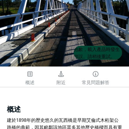
Product
Product
抱歉，載入產品時發生
List
List
錯誤。請稍後重試。
概述
附近
常見問題解答
概述
建於1898年的歷史悠久的瓦西橋是早期艾倫式木桁架公
路橋的典範，因其毗鄰該地區眾多其他歷史橋樑而具有重