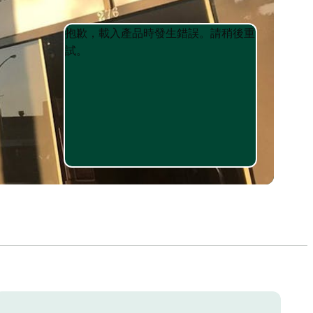
Product
Product
抱歉，載入產品時發生錯誤。請稍後重
List
List
試。