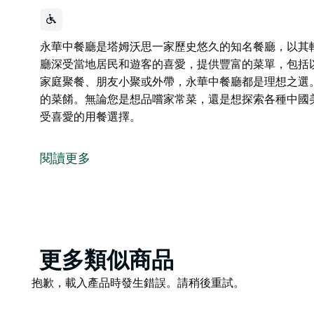
永華中餐廳是塔姆沃思一家歷史悠久的知名餐廳，以其
廳深受當地居民和遊客的喜愛，提供豐富的菜單，包括
家庭聚餐、朋友小聚或外帶，永華中餐廳都是理想之選
的菜餚。無論您是想品嚐家常菜，還是想探索各種中國
受喜愛的用餐選擇。
永華中餐廳是塔姆沃思一家歷史悠久的知名餐廳，以其
廳深受當地居民和遊客的喜愛，提供豐富的菜單，包括
閱讀更多
無論是家庭聚餐、朋友小聚或外帶，永華中餐廳都是理
合分享的菜餚。無論您是想品嚐家常菜，還是想探索各
賴且備受喜愛的用餐選擇。
Product
更多類似商品
List
Product
抱歉，載入產品時發生錯誤。請稍後重試。
List