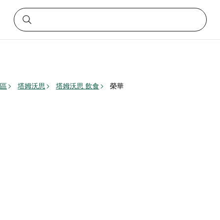
區
塔姆沃思
塔姆沃思 飲食
榮華