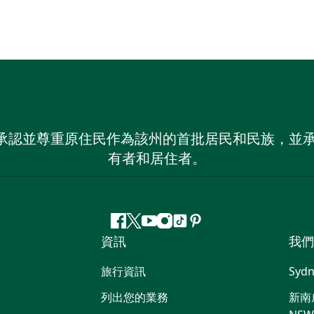
 NSW）承認並尊重原住民作為該州的首批居民和民族
有者和居住者。
Facebook
嘰
Youtube
Instagram
抖
Pinterest
資訊
我們
嘰
音
喳
旅行資訊
Sydn
喳
列出您的業務
新南威