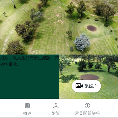
Product
Product
抱歉，載入產品時發生錯誤。請
List
List
稍後重試。
4 張照片
概述
附近
常見問題解答