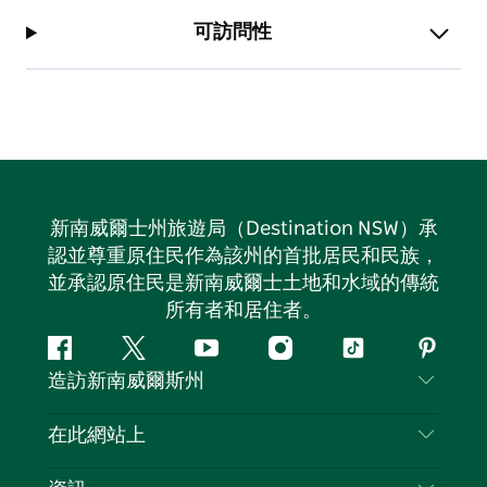
可訪問性
新南威爾士州旅遊局（Destination NSW）承
認並尊重原住民作為該州的首批居民和民族，
並承認原住民是新南威爾士土地和水域的傳統
所有者和居住者。
Facebook
嘰
Youtube
Instagram
抖
Pintere
造訪新南威爾斯州
嘰
音
喳
聯絡我們
在此網站上
喳
免責聲明
目的地