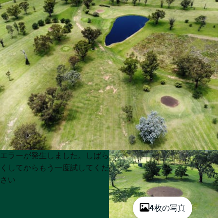
Product
Product
エラーが発生しました。しばら
List
List
くしてからもう一度試してくだ
さい
4枚の写真