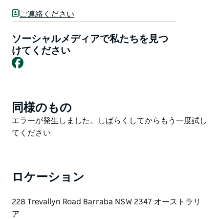
正面入口には料金箱とカードをご用意しております。
ご連絡ください
クラブハウスは広々としており、結婚式、パーティー、
会議など、様々な用途にご利用いただける人気の会場で
ソーシャルメディアで私たちを見つ
す。バー設備も完備しています。
けてください
Facebook
同様のもの
Product
List
Product
エラーが発生しました。しばらくしてからもう一度試し
List
てください
ロケーション
228 Trevallyn Road Barraba NSW 2347 オーストラリ
ア