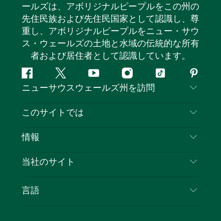
ールズは、アボリジナルピープルをこの州の
先住民族および先住民国家として認識し、尊
重し、アボリジナルピープルをニュー・サウ
ス・ウェールズの土地と水域の伝統的な所有
者および居住者として認識しています。
フ
ツ
ユ
イ
テ
ピ
ニューサウスウェールズ州を訪問
ェ
イ
ー
ン
ィ
ン
イ
ッ
チ
ス
ッ
タ
お問い合わせ
このサイトでは
ス
タ
ュ
タ
ク
レ
免責事項
ブ
ー
ー
グ
ト
ス
目的地
情報
ッ
ブ
ラ
ッ
ト
プライバシー
やるべきこと
ク
ム
ク
旅行情報
当社のサイト
クッキーに関する通知
ニューサウスウェールズ州のロードトリップ
ビジネスを登録する
利用規約
Sydney.com
イベント
言語
NSWでのビジネス
デスティネーション・ニュー・サウス・ウェール
宿泊施設
ニューサウスウェールズ州の教育
ズコーポレート