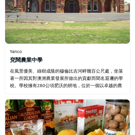
Yanco
兗闊農業中學
在風景優美、綠樹成蔭的穆倫比吉河畔幾百公尺處，坐落
著一所因其對澳洲農業發展所做出的貢獻而聞名遐邇的學
校。學校擁有280公頃肥沃的耕地，位於一個以卓越的農
業生產力和已故的塞繆爾·麥考伊爵士（澳大利亞最著名的
牧場主之一…