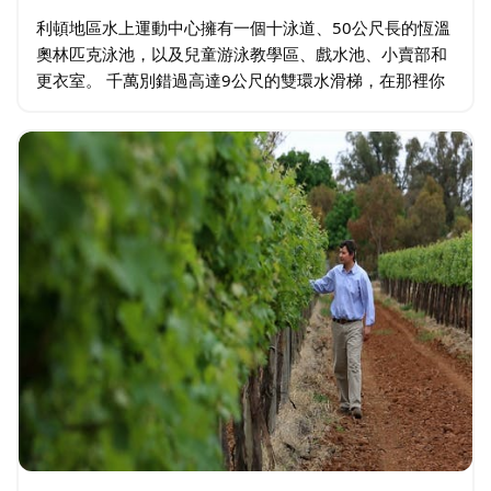
利頓地區水上運動中心擁有一個十泳道、50公尺長的恆溫
奧林匹克泳池，以及兒童游泳教學區、戲水池、小賣部和
更衣室。 千萬別錯過高達9公尺的雙環水滑梯，在那裡你
可以和朋友們一較高下！不妨安排一整天的時間，帶上野
餐午餐，或使用燒烤設施。…