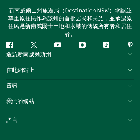
新南威爾士州旅遊局（Destination NSW）承認並
尊重原住民作為該州的首批居民和民族，並承認原
住民是新南威爾士土地和水域的傳統所有者和居住
者。
Facebook
嘰
Youtube
Instagram
抖
Pint
造訪新南威爾斯州
嘰
音
喳
聯絡我們
在此網站上
喳
免責聲明
目的地
資訊
隱私
要做的事情
旅行資訊
Cookie 通知
我們的網站
新南威爾士州公路旅行
列出您的業務
使用條款
Sydney.com
活動
語言
新南威爾士州的商業
新南威爾士州旅遊局（Destination NSW）企業網站
住宿
新南威爾士州的教育
新南威爾士州商務活動