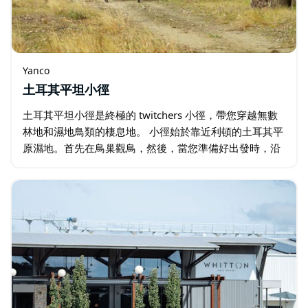
Yanco
土耳其平坦小徑
土耳其平坦小徑是終極的 twitchers 小徑，帶您穿越無數
林地和濕地鳥類的棲息地。 小徑始於靠近利頓的土耳其平
原濕地。首先在鳥巢觀鳥，然後，當您準備好出發時，沿
著平坦的軌道越過洪水調節器，這是觀看鴨子飛過頭頂的
絕佳位置。…