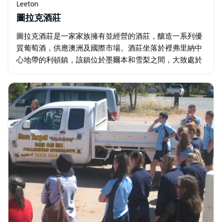
Leeton
圖拉克酒莊
圖拉克酒莊是一家家族擁有並經營的酒莊，釀造一系列優
質葡萄酒，供應澳洲及國際市場。酒莊坐落於裡弗里納中
心地帶的利頓鎮，該鎮位於墨爾本和雪梨之間，大致處於
兩地中間位置。 1962年，老弗蘭克·布魯諾在家族50英畝
的農場上種了第一批葡萄。之後…