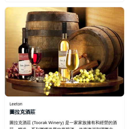
木製搖搖馬。自那時起，許多搖搖馬被修復一新，並歸還
給澳洲各地的家庭…
Leeton
圖拉克酒莊
圖拉克酒莊 (Toorak Winery) 是一家家族擁有和經營的酒