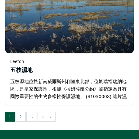
Leeton
五枝濕地
五枝濕地位於新南威爾斯州利頓東北部，位於瑞福瑞納地
區，是皇家保護區，根據《拉姆薩爾公約》被指定為具有
國際重要性的生物多樣性保護濕地。 (R1030008) 這片濕
地為水鳥，尤其是涉禽提供了優質的棲息地。迄今為止…
1
2
››
Last »