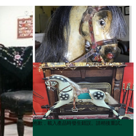
Product
Product
抱歉，載入產品時發生錯誤。請稍後重試。
List
List