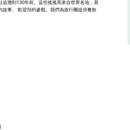
追溯到130年前。這些搖搖馬來自世界各地，甚
的故事。 歡迎預約參觀。我們為旅行團提供餐飲
農場裡的所有作物都枯萎了。沒有水，農作物顆粒
自那時起，許多搖搖馬被修復一新，並歸還給澳洲
年的修復，貝利一家收集了大量古老的木製搖搖馬
搖馬來自世界各地，甚至遠至英國和美國。每一匹
，可提供上午茶、下午茶和午餐。
洲