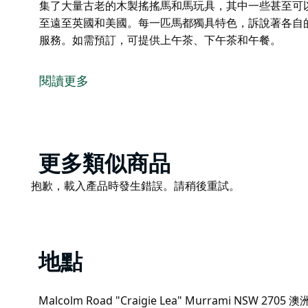
集了大量古老的木製搖搖馬和馬玩具，其中一些甚至可以
至遠至英國和美國。每一匹馬都獨具特色，訴說著各自
服務。如需預訂，可提供上午茶、下午茶和午餐。
搖搖馬修復公司誕生於一場持續十年的旱災之中，當時
無收，牲畜也無處可養。
閱讀更多
為了排解沮喪，莉比貝利開始修復古老的木製搖搖馬。
各地的家庭，讓下一代也能享受它們的樂趣。經過十一
和馬玩具，其中一些甚至可以追溯到130年前。這些搖
馬都獨具特色，訴說著各自的故事。
Product
更多類似商品
歡迎預約參觀。我們為旅行團提供餐飲服務。如需預訂
List
Product
抱歉，載入產品時發生錯誤。請稍後重試。
List
地點
Malcolm Road "Craigie Lea" Murrami NSW 2705 澳