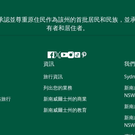
 NSW）承認並尊重原住民作為該州的首批居民和民族
有者和居住者。
Facebook
嘰
Youtube
Instagram
抖
Pinterest
資訊
我們
嘰
音
喳
旅行資訊
Sydn
喳
列出您的業務
新南威
NS
路旅行
新南威爾士州的商業
新南
新南威爾士州的教育
新南威
NS