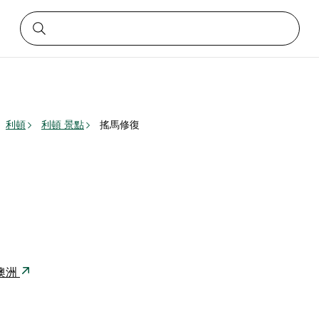
利頓
利頓 景點
搖馬修復
5 澳洲