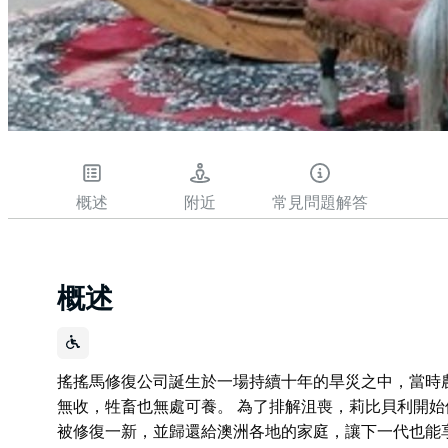
概述
附近
常見問題解答
概述
搖搖馬修復公司誕生於一場持續十年的旱災之中，當時
無收，牲畜也無處可養。 為了排解沮喪，莉比貝利開
被修復一新，並歸還給澳洲各地的家庭，讓下一代也能