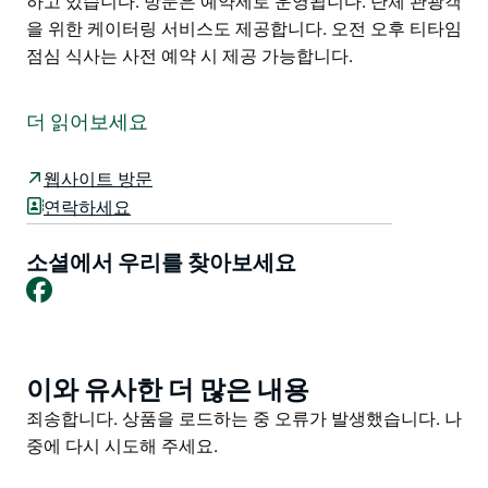
하고 있습니다. 방문은 예약제로 운영됩니다. 단체 관광객
을 위한 케이터링 서비스도 제공합니다. 오전 오후 티타임
점심 식사는 사전 예약 시 제공 가능합니다.
Rocking Horse Restorations는 10년간의 가뭄으로 농장
의 모든 것이 메말라 버렸을 때 시작되었습니다. 물이 없
더 읽어보세요
으니 농작물도 가축도 키울 수 없었습니다.
우울증을 극복하기 위해 리비 베일리는 낡은 나무 흔들 목
웹사이트 방문
마를 복원하기 시작했습니다. 그 이후로 수많은 목마들이
연락하세요
복원되어 호주 전역의 가족들에게 돌아가 다음 세대가 즐
길 수 있게 되었습니다. 11년이 넘는 복원 작업을 통해 베
소셜에서 우리를 찾아보세요
Facebook
일리 가족은 130년 된 것을 포함하여 방대한 양의 오래된
나무 흔들 목마와 말 장난감 컬렉션을 모았습니다. 이 목
마들은 영국과 미국을 비롯한 호주 각지에서 온 특별한 이
야기들을 간직하고 있습니다.
이와 유사한 더 많은 내용
Product
방문은 예약제로 운영됩니다. 단체 관광객을 위한 케이터
List
Product
죄송합니다. 상품을 로드하는 중 오류가 발생했습니다. 나
링 서비스도 제공합니다. 오전 오후 티타임 점심 식사는
List
중에 다시 시도해 주세요.
사전 예약 시 제공 가능합니다.