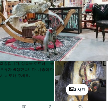
Product
Product
죄송합니다. 상품을 로드하는 중
List
List
오류가 발생했습니다. 나중에 다
시 시도해 주세요.
3 사진