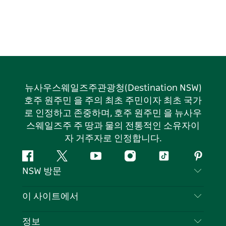
뉴사우스웨일즈주관광청(Destination NSW)
호주 원주민 을 주의 최초 주민이자 최초 국가
로 인정하고 존중하며, 호주 원주민 을 뉴사우
스웨일즈주 주 땅과 물의 전통적인 소유자이
자 거주자로 인정합니다.
페
지
유
인
틱
핀
NSW 방문
이
저
튜
스
톡
터
스
귀
브
타
레
문의하기
이 사이트에서
북
다
그
스
부인 성명
램
트
목적지
정보