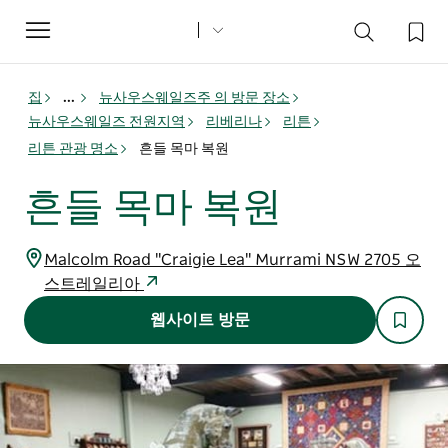
Toggle
navigation
집
...
뉴사우스웨일즈주 의 방문 장소
뉴사우스웨일즈 전원지역
리베리나
리튼
리튼 관광 명소
흔들 목마 복원
흔들 목마 복원
Malcolm Road "Craigie Lea" Murrami NSW 2705 오
스트레일리아
웹사이트 방문