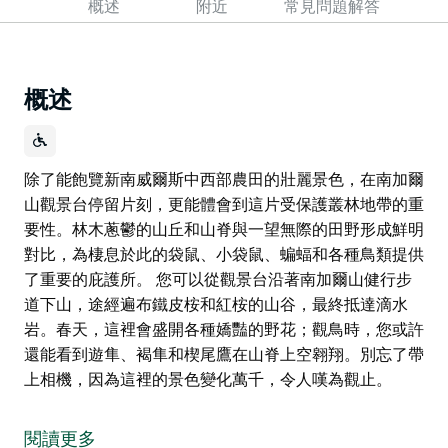
概述
附近
常見問題解答
概述
除了能飽覽新南威爾斯中西部農田的壯麗景色，在南加爾
山觀景台停留片刻，更能體會到這片受保護叢林地帶的重
要性。林木蔥鬱的山丘和山脊與一望無際的田野形成鮮明
對比，為棲息於此的袋鼠、小袋鼠、蝙蝠和各種鳥類提供
了重要的庇護所。 您可以從觀景台沿著南加爾山健行步
道下山，途經遍布鐵皮桉和紅桉的山谷，最終抵達滴水
岩。春天，這裡會盛開各種嬌豔的野花；觀鳥時，您或許
還能看到遊隼、褐隼和楔尾鷹在山脊上空翱翔。別忘了帶
上相機，因為這裡的景色變化萬千，令人嘆為觀止。
除了能飽覽新南威爾斯中西部農田的壯麗景色，在南加爾
山觀景台停留片刻，更能體會到這片受保護叢林地帶的重
閱讀更多