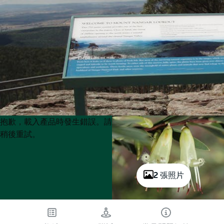
Product
Product
抱歉，載入產品時發生錯誤。請
List
List
稍後重試。
2 張照片