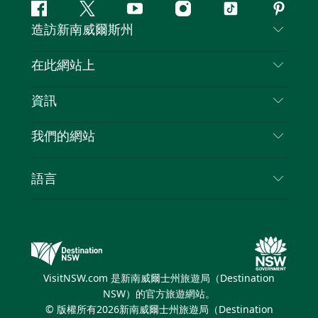
Facebook
嘰
Youtube
Instagram
抖
Pintere
造訪新南威爾斯州
嘰
音
喳
聯絡我們
在此網站上
喳
免責聲明
目的地
資訊
隱私
要做的事情
旅行資訊
Cookie 通知
我們的網站
新南威爾士州公路旅行
列出您的業務
使用條款
Sydney.com
活動
語言
新南威爾士州的商業
新南威爾士州旅遊局（Destination NSW）企業網
住宿
新南威爾士州的教育
站
優惠訊息
新南威爾士州商務活動
新南威爾士州旅遊局（Destination NSW）媒體中
VisitNSW.com 是新南威爾士州旅遊局（Destination
心
NSW）的官方旅遊網站。
繽紛雪梨燈光音樂節
© 版權所有
2026
新南威爾士州旅遊局（Destination