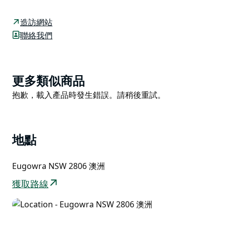
要性。林木蔥鬱的山丘和山脊與一望無際的田野形成鮮明
對比，為棲息於此的袋鼠、小袋鼠、蝙蝠和各種鳥類提供
造訪網站
了重要的庇護所。
聯絡我們
您可以從觀景台沿著南加爾山健行步道下山，途經遍布鐵
皮桉和紅桉的山谷，最終抵達滴水岩。春天，這裡會盛開
各種嬌豔的野花；觀鳥時，您或許還能看到遊隼、褐隼和
Product
更多類似商品
楔尾鷹在山脊上空翱翔。別忘了帶上相機，因為這裡的景
List
Product
抱歉，載入產品時發生錯誤。請稍後重試。
色變化萬千，令人嘆為觀止。
List
地點
Eugowra NSW 2806 澳洲
獲取路線