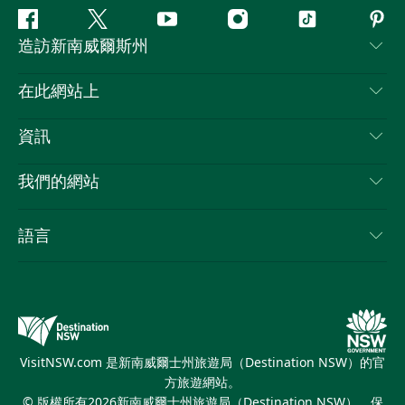
Facebook
嘰
Youtube
Instagram
抖
Pint
造訪新南威爾斯州
嘰
音
喳
聯絡我們
在此網站上
喳
免責聲明
目的地
資訊
隱私
要做的事情
旅行資訊
Cookie 通知
我們的網站
新南威爾士州公路旅行
列出您的業務
使用條款
Sydney.com
活動
語言
新南威爾士州的商業
新南威爾士州旅遊局（Destination NSW）企業網站
住宿
新南威爾士州的教育
新南威爾士州商務活動
優惠訊息
新南威爾士州旅遊局（Destination NSW）媒體中心
繽紛雪梨燈光音樂節
VisitNSW.com 是新南威爾士州旅遊局（Destination NSW）的官
方旅遊網站。
© 版權所有
2026
新南威爾士州旅遊局（Destination NSW）。保