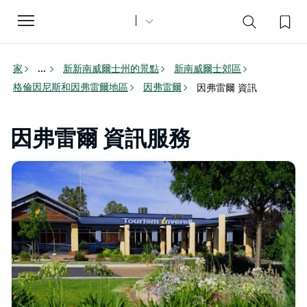
Toggle
navigation
家
新新南威爾士州的景點
新南威爾士郊區
...
格倫因尼斯和因弗雷爾地區
因弗雷爾
因弗雷爾 資訊
因弗雷爾 資訊服務