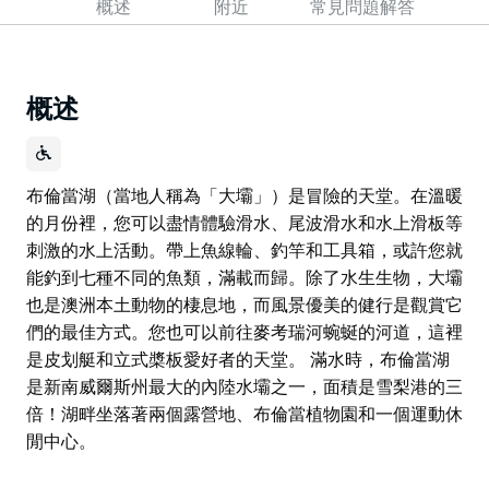
概述
附近
常見問題解答
概述
布倫當湖（當地人稱為「大壩」）是冒險的天堂。在溫暖
的月份裡，您可以盡情體驗滑水、尾波滑水和水上滑板等
刺激的水上活動。帶上魚線輪、釣竿和工具箱，或許您就
能釣到七種不同的魚類，滿載而歸。除了水生生物，大壩
也是澳洲本土動物的棲息地，而風景優美的健行是觀賞它
們的最佳方式。您也可以前往麥考瑞河蜿蜒的河道，這裡
是皮划艇和立式槳板愛好者的天堂。 滿水時，布倫當湖
是新南威爾斯州最大的內陸水壩之一，面積是雪梨港的三
倍！湖畔坐落著兩個露營地、布倫當植物園和一個運動休
閒中心。
布倫當湖（當地人稱為「大壩」）是冒險的天堂。在溫暖