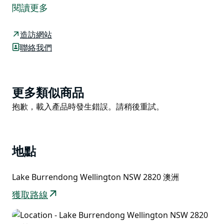
的月份裡，您可以盡情體驗滑水、尾波滑水和水上滑板等
閱讀更多
刺激的水上活動。帶上魚線輪、釣竿和工具箱，或許您就
能釣到七種不同的魚類，滿載而歸。除了水生生物，大壩
造訪網站
也是澳洲本土動物的棲息地，而風景優美的健行是觀賞它
聯絡我們
們的最佳方式。您也可以前往麥考瑞河蜿蜒的河道，這裡
是皮划艇和立式槳板愛好者的天堂。
滿水時，布倫當湖是新南威爾斯州最大的內陸水壩之一，
Product
更多類似商品
面積是雪梨港的三倍！湖畔坐落著兩個露營地、布倫當植
List
Product
抱歉，載入產品時發生錯誤。請稍後重試。
物園和一個運動休閒中心。
List
地點
Lake Burrendong Wellington NSW 2820 澳洲
獲取路線