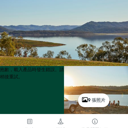
Product
Product
抱歉，載入產品時發生錯誤。請
List
List
稍後重試。
9 張照片