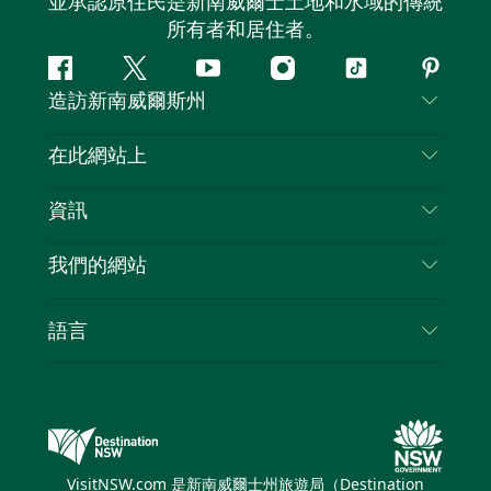
並承認原住民是新南威爾士土地和水域的傳統
所有者和居住者。
Facebook
嘰
Youtube
Instagram
抖
Pintere
造訪新南威爾斯州
嘰
音
喳
聯絡我們
在此網站上
喳
免責聲明
目的地
資訊
隱私
要做的事情
旅行資訊
Cookie 通知
我們的網站
新南威爾士州公路旅行
列出您的業務
使用條款
Sydney.com
活動
語言
新南威爾士州的商業
新南威爾士州旅遊局（Destination NSW）企業網
住宿
新南威爾士州的教育
站
優惠訊息
新南威爾士州商務活動
新南威爾士州旅遊局（Destination NSW）媒體中
VisitNSW.com 是新南威爾士州旅遊局（Destination
心