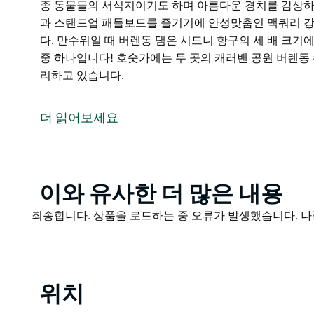
종 동물들의 서식지이기도 하며 아름다운 경치를 감상하
과 스탠드업 패들보드를 즐기기에 안성맞춤인 맥쿼리 강
다. 만수위일 때 버렌동 댐은 시드니 항구의 세 배 크기
중 하나입니다! 호숫가에는 두 곳의 캐러밴 공원 버렌동
리하고 있습니다.
버렌동 호수 또는 현지인들에게 '댐'으로 알려진 곳에서
이크보드 비스킷팅 등 짜릿한 수상 스포츠를 만끽할 수 
더 읽어보세요
종이 서식하는 이곳에서 대어를 낚아 올리는 행운을 누려
종 동물들의 서식지이기도 하며 아름다운 경치를 감상하
과 스탠드업 패들보드를 즐기기에 안성맞춤인 맥쿼리 강
다.
Product
이와 유사한 더 많은 내용
만수위일 때 버렌동 댐은 시드니 항구의 세 배 크기에 
List
Product
죄송합니다. 상품을 로드하는 중 오류가 발생했습니다. 나
하나입니다! 호숫가에는 두 곳의 캐러밴 공원 버렌동 수
List
하고 있습니다.
위치