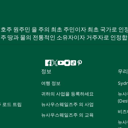
W) 호주 원주민 을 주의 최초 주민이자 최초 국가로
 주 땅과 물의 전통적인 소유자이자 거주자로 인정합
페
지
유
인
틱
핀
정보
우리
이
저
튜
스
톡
터
스
귀
브
타
레
여행 정보
Syd
북
다
그
스
귀하의 사업을 등록하세요
뉴사
램
트
(Des
 로드 트립
뉴사우스웨일즈주 의 사업
비즈
뉴사우스웨일즈주 의 교육
뉴사