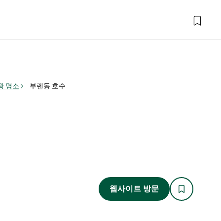
광 명소
부렌동 호수
웹사이트 방문