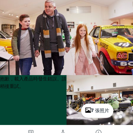
Product
Product
抱歉，載入產品時發生錯誤。請
List
List
稍後重試。
7 張照片