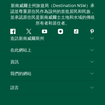
新南威爾士州旅遊局（Destination NSW）承
認並尊重原住民作為該州的首批居民和民族，
並承認原住民是新南威爾士土地和水域的傳統
所有者和居住者。
Facebook
嘰
Youtube
Instagram
抖
Pintere
造訪新南威爾斯州
嘰
音
喳
聯絡我們
在此網站上
喳
免責聲明
目的地
資訊
隱私
要做的事情
旅行資訊
Cookie 通知
我們的網站
新南威爾士州公路旅行
列出您的業務
使用條款
Sydney.com
活動
語言
新南威爾士州的商業
新南威爾士州旅遊局（Destination NSW）企業網
住宿
新南威爾士州的教育
站
優惠訊息