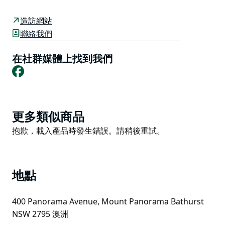
成就。
巴瑟斯特山賽道和標誌性的巴瑟斯特1000公里耐力賽是
造訪網站
博物館的核心展品，但博物館也全面展示了澳洲各地的賽
聯絡我們
車運動。
在社群媒體上找到我們
摩托車賽是博物館的一大亮點，此外還有專門展示場地賽
Facebook
車、太陽能賽車、直線加速賽、拉力賽、方程式賽車、跑
車和房車賽的展品。車迷們還可以欣賞到不斷更新的100
多輛賽車和摩托車收藏。
Product
更多類似商品
List
Product
抱歉，載入產品時發生錯誤。請稍後重試。
List
地點
400 Panorama Avenue, Mount Panorama Bathurst
NSW 2795 澳洲