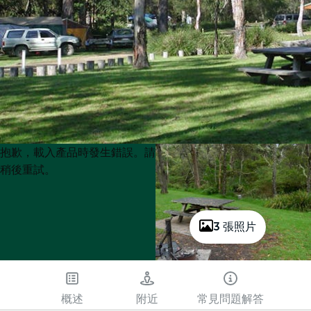
Product
Product
抱歉，載入產品時發生錯誤。請
List
List
稍後重試。
3 張照片
概述
附近
常見問題解答