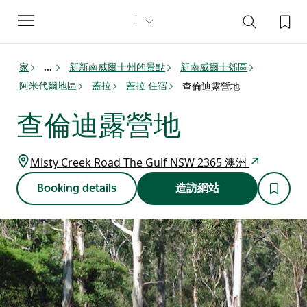
Toggle
navigation
家
新新南威爾士州的景點
新南威爾士郊區
...
阿米代爾地區
蓋拉
蓋拉 住宿
查倫迪露營地
查倫迪露營地
Misty Creek Road The Gulf NSW 2365 澳洲
Booking details
造訪網站