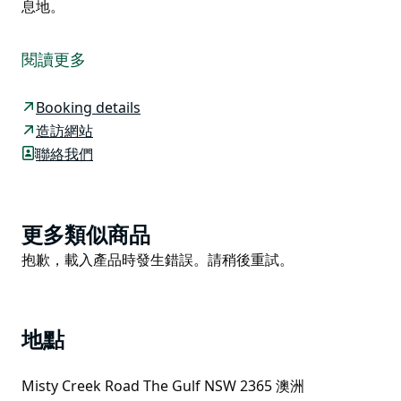
息地。
在這個偏遠卻又溫馨的露營地，您可以選擇在高聳的森林
中紮營，也可以選擇在綠草茵茵的營地安營扎寨，營地毗
閱讀更多
鄰風景如畫的查倫迪溪 (Chaelundi Creek)。天氣炎熱
時，查倫迪溪也是游泳和划船的好去處。
Booking details
露營地深受家庭和四輪傳動車旅行者的喜愛，營地內有大
造訪網站
片空地，孩子們可以盡情玩耍。這裡也是探索蓋伊·福克
聯絡我們
斯河 (Guy Fawkes River) 步道和懸崖峭壁的理想大本
營。
紮營後，您可以前往懸崖步道，欣賞壯觀的查倫迪瀑布
Product
更多類似商品
(Chaelundi Falls) 和路西法拇指 (Lucifers Thumb) 觀景
List
Product
抱歉，載入產品時發生錯誤。請稍後重試。
台，飽覽公園和蓋伊·福克斯河的 180 度全景。
List
紅頸袋鼠經常出沒於露營地，而瀕危的刷尾岩袋鼠則經常
在附近的懸崖上曬太陽。這條小溪也是瀕危物種新英格蘭
地點
樹蛙的棲息地。
Misty Creek Road The Gulf NSW 2365 澳洲