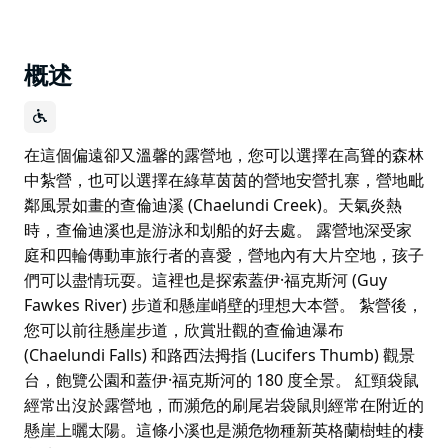
概述
在這個偏遠卻又溫馨的露營地，您可以選擇在高聳的森林
中紮營，也可以選擇在綠草茵茵的營地安營扎寨，營地毗
鄰風景如畫的查倫迪溪 (Chaelundi Creek)。天氣炎熱
時，查倫迪溪也是游泳和划船的好去處。 露營地深受家
庭和四輪傳動車旅行者的喜愛，營地內有大片空地，孩子
們可以盡情玩耍。這裡也是探索蓋伊·福克斯河 (Guy
Fawkes River) 步道和懸崖峭壁的理想大本營。 紮營後，
您可以前往懸崖步道，欣賞壯觀的查倫迪瀑布
(Chaelundi Falls) 和路西法拇指 (Lucifers Thumb) 觀景
台，飽覽公園和蓋伊·福克斯河的 180 度全景。 紅頸袋鼠
經常出沒於露營地，而瀕危的刷尾岩袋鼠則經常在附近的
懸崖上曬太陽。這條小溪也是瀕危物種新英格蘭樹蛙的棲