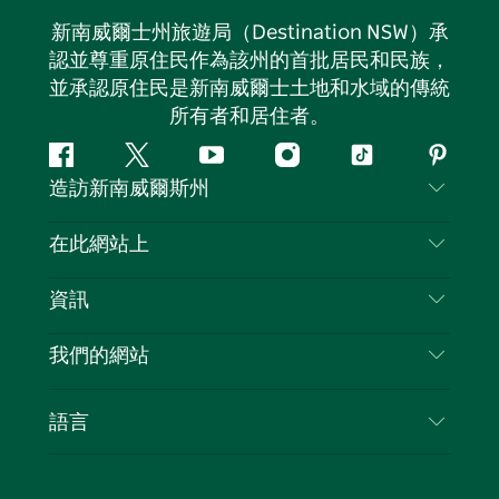
新南威爾士州旅遊局（Destination NSW）承
認並尊重原住民作為該州的首批居民和民族，
並承認原住民是新南威爾士土地和水域的傳統
所有者和居住者。
Facebook
嘰
Youtube
Instagram
抖
Pintere
造訪新南威爾斯州
嘰
音
喳
聯絡我們
在此網站上
喳
免責聲明
目的地
資訊
隱私
要做的事情
旅行資訊
Cookie 通知
我們的網站
新南威爾士州公路旅行
列出您的業務
使用條款
Sydney.com
活動
語言
新南威爾士州的商業
新南威爾士州旅遊局（Destination NSW）企業網
住宿
新南威爾士州的教育
站
優惠訊息