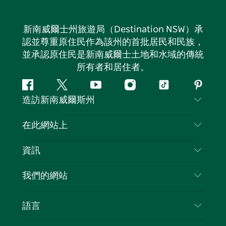
新南威爾士州旅遊局（Destination NSW）承
認並尊重原住民作為該州的首批居民和民族，
並承認原住民是新南威爾士土地和水域的傳統
所有者和居住者。
Facebook
嘰
Youtube
Instagram
抖
Pintere
造訪新南威爾斯州
嘰
音
喳
聯絡我們
在此網站上
喳
免責聲明
目的地
資訊
隱私
要做的事情
旅行資訊
Cookie 通知
我們的網站
新南威爾士州公路旅行
列出您的業務
使用條款
Sydney.com
活動
語言
新南威爾士州的商業
新南威爾士州旅遊局（Destination NSW）企業網
住宿