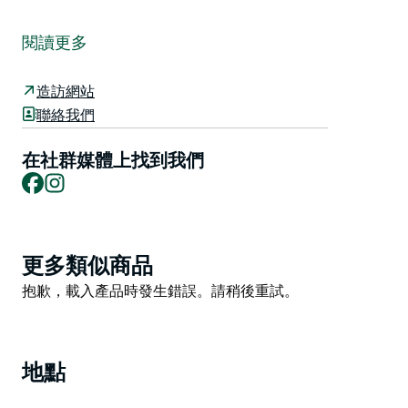
位於奧林巴的Heatherbrae's Pies是一家令人愉悅的休憩
小店，供應最美味的餡餅、蛋糕、香腸捲和咖啡，並設有
閱讀更多
獨立的無麩質烘焙坊。
所有烘焙食品均由技藝精湛的糕點師們每日在店內新鮮製
造訪網站
作。您可以在Heatherbrae's Pies咖啡廳或無麩質咖啡廳
聯絡我們
品嚐這些獨具特色的新鮮糕點。
在社群媒體上找到我們
Heatherbrae's Pies擁有大型停車場，包括巴士和拖車停
Facebook
Instagram
車位，方便過往遊客和當地居民。現代化的洗手間和休閒
的用餐環境，讓您在此享受輕鬆愜意的休憩時光。如果您
想快速用餐，便捷的免下車窗口也隨時恭候。
Product
更多類似商品
List
Product
抱歉，載入產品時發生錯誤。請稍後重試。
List
地點