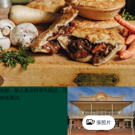
Product
Product
抱歉，載入產品時發生錯誤。請
List
List
稍後重試。
7 張照片