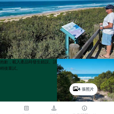
Product
Product
抱歉，載入產品時發生錯誤。請
List
List
稍後重試。
4 張照片