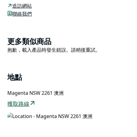
除了風景優美，觀景台也是當地衝浪愛好者觀察海浪和賞
造訪網站
鯨的理想地點。欣賞完美景後，不妨也拍張照片留念。
聯絡我們
在陽光明媚的日子裡，沿著鵜鶘海灘漫步，將腳趾浸入海
水中，沿途尋找貝殼。附近的叢林步道包括紅桉樹步道和
莉莉皮利環形步道。
Product
更多類似商品
List
Product
抱歉，載入產品時發生錯誤。請稍後重試。
List
地點
Magenta NSW 2261 澳洲
獲取路線