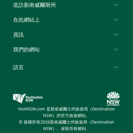
造訪新南威爾斯州
嘰
音
喳
聯絡我們
在此網站上
喳
免責聲明
目的地
資訊
隱私
要做的事情
旅行資訊
Cookie 通知
我們的網站
新南威爾士州公路旅行
列出您的業務
使用條款
Sydney.com
活動
語言
新南威爾士州的商業
新南威爾士州旅遊局（Destination NSW）企業網
住宿
新南威爾士州的教育
站
優惠訊息
新南威爾士州商務活動
新南威爾士州旅遊局（Destination NSW）媒體中
VisitNSW.com 是新南威爾士州旅遊局（Destination
心
NSW）的官方旅遊網站。
繽紛雪梨燈光音樂節
© 版權所有
2026
新南威爾士州旅遊局（Destination
NSW）。保留所有權利。