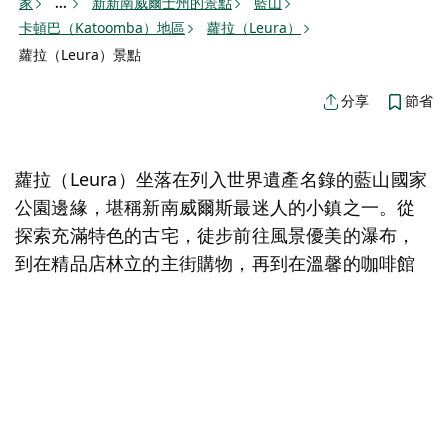
家
新新南威爾士州的景點
藍山
...
卡頓巴（Katoomba）地區
蘿拉（Leura）
蘿拉（Leura）景點
節省
分享
蘿拉（Leura）坐落在列入世界遺產名錄的藍山國家
公園邊緣，堪稱新南威爾斯最迷人的小鎮之一。從
探索充滿特色的古宅，徒步前往風景優美的瀑布，
到在精品店林立的主街購物，再到在溫馨的咖啡館
小酌一杯，這裡都是不容錯過的精彩活動。
地圖視圖
活動
景點
旅遊
聘請
餐飲
抱歉，載入產品時發生錯誤。請稍後重試。