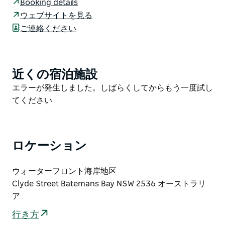
Booking details
週末は、日曜日の朝にこのマーケットを訪れずには語れ
ウェブサイトを見る
ません。素晴らしい屋台、素敵な音楽、ベイトマンズベ
ご連絡ください
イCBDの広々とした駐車場、そしてウォーターフロン
ト地区の美しいロケーション。ロータリー・サンデーマ
ーケットは、誰もが楽しめる場所です！
近くの宿泊施設
Product
ロータリー・ベイトマンズベイが主催するこのマーケッ
List
Product
エラーが発生しました。しばらくしてからもう一度試し
トには、衣料品、食品、コレクターズアイテム、植物、
List
てください
趣味用品、ギフト、骨董品、木製品、雑貨など、最大
60の屋台が出店します。
川沿いの心地よいロケーションで、地元アーティストに
ロケーション
よるライブ演奏、美味しいコーヒー、そして掘り出し物
を楽しむことができます。通常のマーケットに加えて、
ウォーターフロント海岸地区
日曜日に特別マーケットを開催することもあります。ま
Clyde Street Batemans Bay NSW 2536 オーストラリ
た、クリスマス前の金曜日にはナイトマーケットも開催
ア
されます。
行き方
詳細情報や出店予約については、ベイトマンズベイ・サ