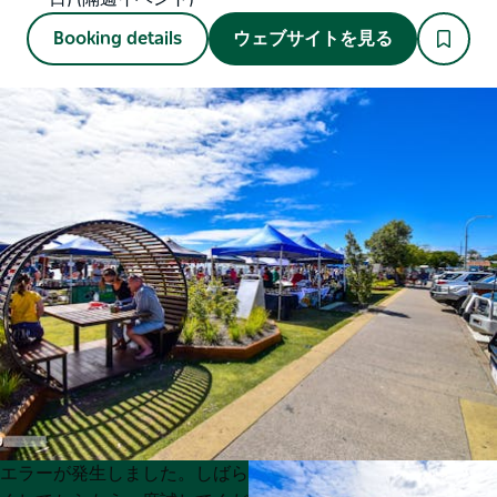
Booking details
ウェブサイトを見る
Product
Product
エラーが発生しました。しばら