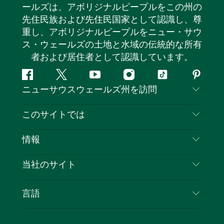
ールズは、アボリジナルピープルをこの州の
先住民族および先住民国家として認識し、尊
重し、アボリジナルピープルをニュー・サウ
ス・ウェールズの土地と水域の伝統的な所有
者および居住者として認識しています。
フ
ツ
ユ
イ
テ
ピ
ニューサウスウェールズ州を訪問
ェ
イ
ー
ン
ィ
ン
イ
ッ
チ
ス
ッ
タ
お問い合わせ
このサイトでは
ス
タ
ュ
タ
ク
レ
免責事項
ブ
ー
ー
グ
ト
ス
目的地
情報
ッ
ブ
ラ
ッ
ト
プライバシー
やるべきこと
ク
ム
ク
旅行情報
当社のサイト
クッキーに関する通知
ニューサウスウェールズ州のロードトリップ
ビジネスを登録する
利用規約
Sydney.com
イベント
言語
NSWでのビジネス
デスティネーション・ニュー・サウス・ウェール
宿泊施設
ニューサウスウェールズ州の教育
ズコーポレート