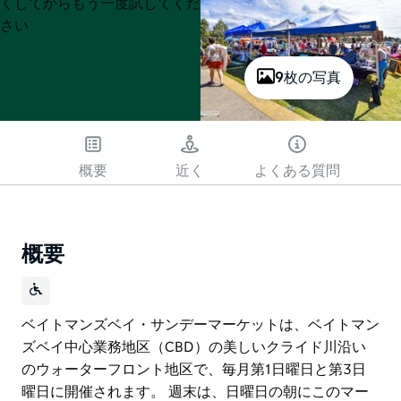
List
List
くしてからもう一度試してくだ
さい
9枚の写真
概要
近く
よくある質問
概要
ベイトマンズベイ・サンデーマーケットは、ベイトマン
ズベイ中心業務地区（CBD）の美しいクライド川沿い
のウォーターフロント地区で、毎月第1日曜日と第3日
曜日に開催されます。 週末は、日曜日の朝にこのマー