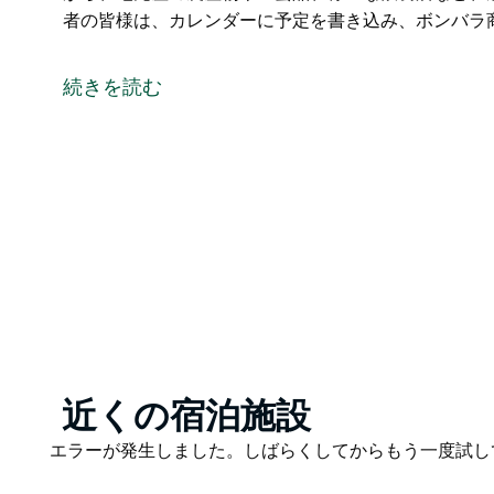
者の皆様は、カレンダーに予定を書き込み、ボンバラ
ボンバラ・ロータリー・マーケットは、2月と11月の
川沿いの遊歩道を散策しながら、地元産の農産物や工
続きを読む
ご覧ください。
出店希望者の皆様は、カレンダーに予定を書き込み、
い。
Product
近くの宿泊施設
List
Product
エラーが発生しました。しばらくしてからもう一度試し
List