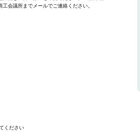
商工会議所までメールでご連絡ください。
年2回開催されます。
芸品、様々な飲食店など、魅力的な屋台の数々を
ボンバラ商工会議所までメールでご連絡くださ
てください