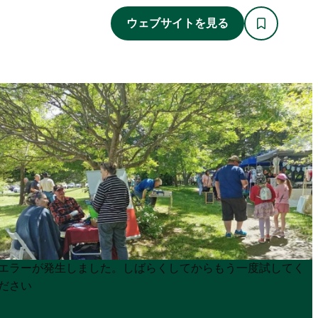
ウェブサイトを見る
Product
Product
エラーが発生しました。しばらくしてからもう一度試してく
List
List
ださい