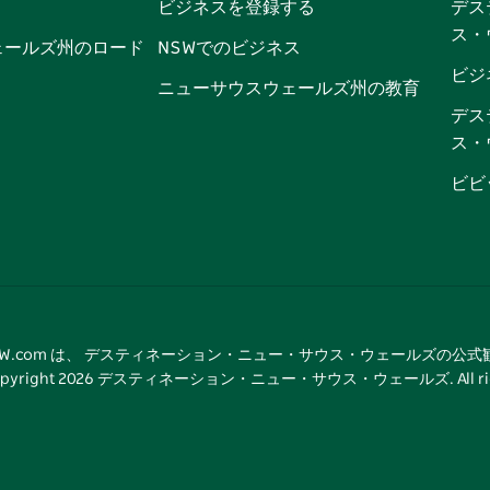
ビジネスを登録する
デス
ブ
ー
ー
グ
ト
ス
ス・
ッ
ブ
ラ
ッ
ト
ェールズ州のロード
NSWでのビジネス
ク
ム
ク
ビジ
ニューサウスウェールズ州の教育
デス
ス・
ビビ
tNSW.com は、 デスティネーション・ニュー・サウス・ウェールズの公
pyright
2026
デスティネーション・ニュー・サウス・ウェールズ. All rights