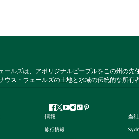
ェールズは、アボリジナルピープルをこの州の先
サウス・ウェールズの土地と水域の伝統的な所有
フ
ツ
ユ
イ
テ
ピ
は
情報
当社
ェ
イ
ー
ン
ィ
ン
イ
ッ
チ
ス
ッ
タ
旅行情報
Syd
ス
タ
ュ
タ
ク
レ