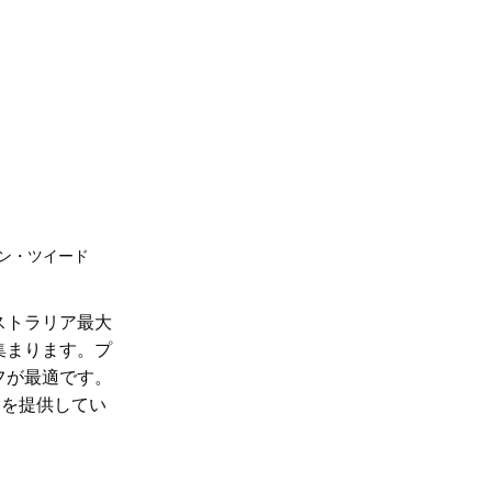
ン・ツイード
ストラリア最大
集まります。
プ
フが最適です。
スを提供してい