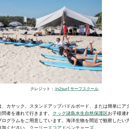
クレジット：
In2surf サーフスクール
は、カヤック、スタンドアップパドルボード、または簡単にア
訪問者を連れて行きます。
クック諸島水生自然保護区
お子様連
プログラムをご用意しています。海洋生物を間近で観察したい
参加ください。
クーリーエコアドベンチャーズ
。