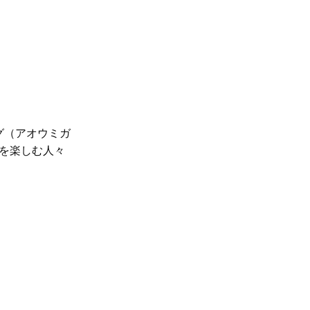
グ（アオウミガ
察を楽しむ人々