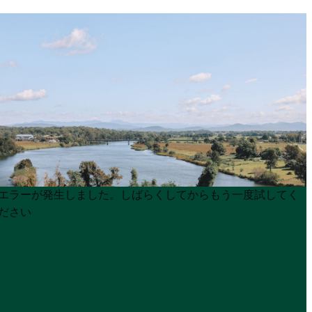
Product
Product
エラーが発生しました。しばらくしてからもう一度試してく
List
List
ださい