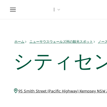
Toggle
navigation
ホーム
ニューサウスウェールズ州の観光スポット
ノー
シティセ
95 Smith Street (Pacific Highway) Kempse