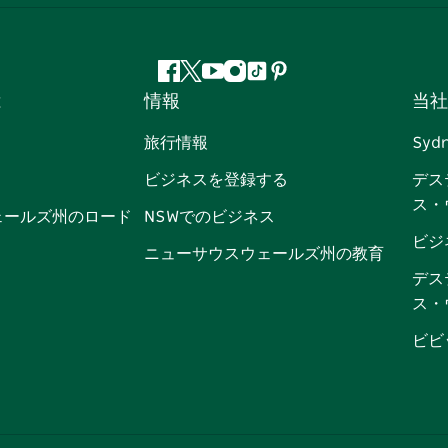
フ
ツ
ユ
イ
テ
ピ
は
情報
当社
ェ
イ
ー
ン
ィ
ン
イ
ッ
チ
ス
ッ
タ
旅行情報
Syd
ス
タ
ュ
タ
ク
レ
ビジネスを登録する
デス
ブ
ー
ー
グ
ト
ス
ス・
ッ
ブ
ラ
ッ
ト
ェールズ州のロード
NSWでのビジネス
ク
ム
ク
ビジ
ニューサウスウェールズ州の教育
デス
ス・
ビビ