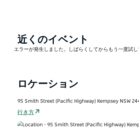
設、静かな道路から離れたユニット、認可レストラン 
す。
Product
近くのイベント
List
Product
エラーが発生しました。しばらくしてからもう一度試し
List
ロケーション
95 Smith Street (Pacific Highway) Kempsey N
行き方