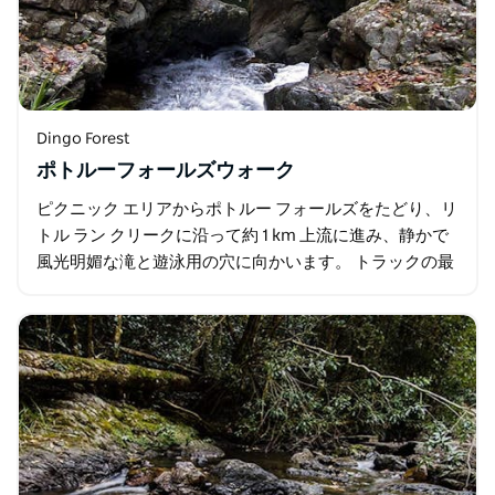
Dingo Forest
ポトルーフォールズウォーク
ピクニック エリアからポトルー フォールズをたどり、リ
トル ラン クリークに沿って約 1 km 上流に進み、静かで
風光明媚な滝と遊泳用の穴に向かいます。 トラックの最
初に、ニュー サウス…