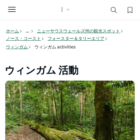
Toggle
navigation
ホーム
...
ニューサウスウェールズ州の観光スポット
ノース・コースト
フォースター＆タリーエリア
ウィンガム
ウィンガム activities
ウィンガム 活動