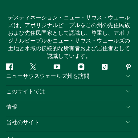
デスティネーション・ニュー・サウス・ウェール
ズは、アボリジナルピープルをこの州の先住民族
および先住民国家として認識し、尊重し、アボリ
ジナルピープルをニュー・サウス・ウェールズの
土地と水域の伝統的な所有者および居住者として
認識しています。
フ
ツ
ユ
イ
テ
ピ
ニューサウスウェールズ州を訪問
ェ
イ
ー
ン
ィ
ン
イ
ッ
チ
ス
ッ
タ
お問い合わせ
このサイトでは
ス
タ
ュ
タ
ク
レ
免責事項
ブ
ー
ー
グ
ト
ス
目的地
情報
ッ
ブ
ラ
ッ
ト
プライバシー
やるべきこと
ク
ム
ク
旅行情報
当社のサイト
クッキーに関する通知
ニューサウスウェールズ州のロードトリップ
ビジネスを登録する
利用規約
Sydney.com