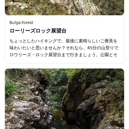
Bulga Forest
ローリーズロック展望台
ちょっとしたハイキングで、最後に素晴らしいご褒美を
味わいたいと思いませんか？それなら、45分の山登りで
ロウリーズ・ロック展望台まで行きましょう。公園とそ
の向こうの海まで見渡せる、比類なき絶景が広がりま
す。 到着したら、珪岩の露頭に腰を下ろし…