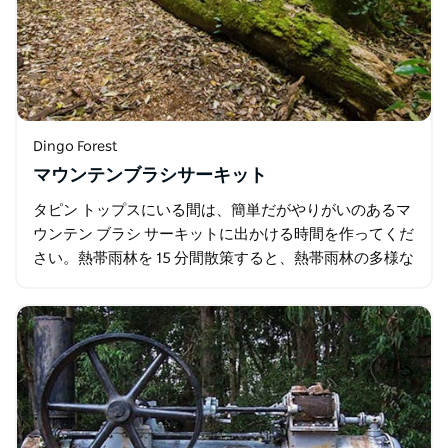
Dingo Forest
マウンテンブラシサーキット
タピン トップスにいる間は、簡単だがやりがいのあるマ
ウンテン ブラシ サーキットに出かける時間を作ってくだ
さい。熱帯雨林を 15 分間散策すると、熱帯雨林の多様な
種、植物、豊富な鳥類を見ることができます。 途中…