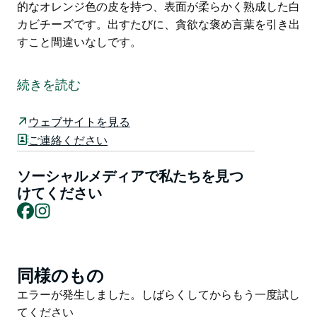
的なオレンジ色の皮を持つ、表面が柔らかく熟成した白
カビチーズです。出すたびに、貪欲な褒め言葉を引き出
すこと間違いなしです。
Binnorie Dairy は、オーストラリア屈指のソフトチーズ
メーカーです。最先端のチーズ製造センターと小売店を
続きを読む
訪れて、彼らの素敵なチーズを試食し、購入してくださ
い。
ウェブサイトを見る
金メダルを受賞したフラッグシップのマリネフェタ、う
ご連絡ください
っとりするようなトリプルクリームブリー、そしてクリ
ーミーなラブナ（とてもつぶせます）があります。
ソーシャルメディアで私たちを見つ
けてください
ヤギのチーズが好きなら、選択肢に困ることはありませ
Facebook
Instagram
ん。ブッシュドシェーブル、ブドウの灰でできたヤギの
チーズログ、ディルを塗ったスプレッドシェーブル、ま
たはサラダだけでなく焼きタルトにもぴったりのプレー
ンで飾りのないシェーブルからお選びください。
同様のもの
Product
List
ウォッシュドリンドチーズもお忘れなく。これは、特徴
Product
エラーが発生しました。しばらくしてからもう一度試し
的なオレンジ色の皮を持つ、表面が柔らかく熟成した白
List
てください