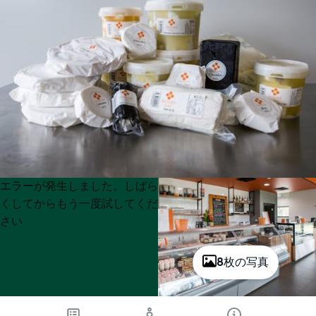
Product
Product
エラーが発生しました。しばら
List
List
くしてからもう一度試してくだ
さい
8枚の写真