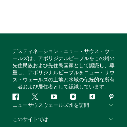
デスティネーション・ニュー・サウス・ウェ
ールズは、アボリジナルピープルをこの州の
先住民族および先住民国家として認識し、尊
重し、アボリジナルピープルをニュー・サウ
ス・ウェールズの土地と水域の伝統的な所有
者および居住者として認識しています。
フ
ツ
ユ
イ
テ
ピ
ニューサウスウェールズ州を訪問
ェ
イ
ー
ン
ィ
ン
イ
ッ
チ
ス
ッ
タ
お問い合わせ
このサイトでは
ス
タ
ュ
タ
ク
レ