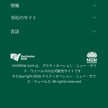
免責事項
ブ
ー
ー
グ
ト
ス
目的地
情報
ッ
ブ
ラ
ッ
ト
プライバシー
やるべきこと
ク
ム
ク
旅行情報
当社のサイト
クッキーに関する通知
ニューサウスウェールズ州のロードトリップ
ビジネスを登録する
利用規約
Sydney.com
イベント
言語
NSWでのビジネス
デスティネーション・ニュー・サウス・ウェール
宿泊施設
ニューサウスウェールズ州の教育
ズコーポレート
お得な情報
ビジネスイベントNSW
デスティネーション・ニュー・サウス・ウェール
VisitNSW.com は、 デスティネーション・ニュー・サウ
ズメディアセンター
ス・ウェールズの公式観光サイトです。
ビビッド・シドニー
© Copyright
2026
デスティネーション・ニュー・サウ
ス・ウェールズ. All rights reserved