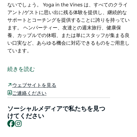
ないでしょう。 Yoga in the Vines は、すべてのクライ
アント/ゲストに思い出に残る体験を提供し、継続的な
サポートとコーチングを提供することに誇りを持ってい
ます。 ヘンパーティー、友達との週末旅行、健康保
養、カップルでの休暇、または単にスタッフが集まる良
い口実など、あらゆる機会に対応できるものをご用意し
ています。
Yoga in the Vines は、ハンター バレーで活動するオー
ダーメイドの体験を作成し、有名で愛されているヨガと
続きを読む
ワインの体験を含む幅広いサービスを企業および個人グ
ループに提供しています。
ウェブサイトを見る
彼らの哲学は「バランス」。ワインを 1 ～ 2 杯飲む罪悪
ご連絡ください
感を消しながら、ヨガ、瞑想、マインドフルネスの実践
を通じて健康とセルフケアをライフスタイルに組み込む
ソーシャルメディアで私たちを見つ
ことができるため、健康への現実的なアプローチを奨励
けてください
Facebook
Instagram
します。
ヨガはすべての人のためのものです。体と心を強化する