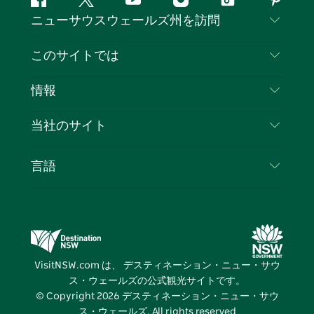
フ
ツ
ユ
イ
テ
ピ
ニューサウスウェールズ州を訪問
ェ
イ
ー
ン
ィ
ン
イ
ッ
チ
ス
ッ
タ
お問い合わせ
このサイトでは
ス
タ
ュ
タ
ク
レ
免責事項
ブ
ー
ー
グ
ト
ス
目的地
情報
ッ
ブ
ラ
ッ
ト
プライバシー
やるべきこと
ク
ム
ク
旅行情報
当社のサイト
クッキーに関する通知
ニューサウスウェールズ州のロードトリップ
ビジネスを登録する
利用規約
Sydney.com
イベント
言語
NSWでのビジネス
デスティネーション・ニュー・サウス・ウェール
宿泊施設
ニューサウスウェールズ州の教育
ズコーポレート
お得な情報
ビジネスイベントNSW
デスティネーション・ニュー・サウス・ウェール
VisitNSW.com は、 デスティネーション・ニュー・サウ
ズメディアセンター
ス・ウェールズの公式観光サイトです。
ビビッド・シドニー
© Copyright
2026
デスティネーション・ニュー・サウ
ス・ウェールズ. All rights reserved