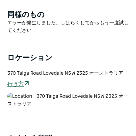
ことを目的とした優しいストレッチです。ワインが嫌い
な人はいないでしょう。 Yoga in the Vines は、すべて
同様のもの
Product
のクライアント/ゲストに思い出に残る体験を提供し、
List
Product
エラーが発生しました。しばらくしてからもう一度試し
継続的なサポートとコーチングを提供することに誇りを
List
てください
持っています。
ヘンパーティー、友達との週末旅行、健康保養、カップ
ルでの休暇、または単にスタッフが集まる良い口実な
ロケーション
ど、あらゆる機会に対応できるものをご用意していま
す。
370 Talga Road Lovedale NSW 2325 オーストラリア
行き方