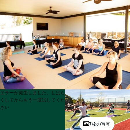
Product
Product
エラーが発生しました。しばら
List
List
くしてからもう一度試してくだ
さい
7枚の写真