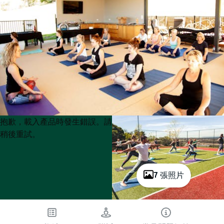
Product
Product
抱歉，載入產品時發生錯誤。請
List
List
稍後重試。
7 張照片