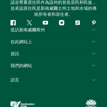
認並尊重原住民作為該州的首批居民和民族，
並承認原住民是新南威爾士州土地和水域的傳
統所有者和居住者。
Facebook
嘰
Youtube
Instagram
抖
Pintere
造訪新南威爾斯州
嘰
音
喳
聯絡我們
在此網站上
喳
免責聲明
目的地
資訊
隱私
要做的事情
旅行資訊
Cookie 通知
我們的網站
新南威爾斯州公路旅行
列出您的業務
使用條款
Sydney.com
活動
語言
新南威爾斯的商業
新南威爾士州旅遊局（Destination NSW）企業網
住宿
新南威爾斯的教育
站​
優惠訊息
新南威爾斯商務活動