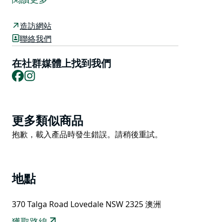
的瑜珈和葡萄酒體驗。
他們的哲學是「平衡」。他們鼓勵採取現實的健康方法，
造訪網站
消除喝一兩杯葡萄酒的罪惡感，同時仍然能夠透過瑜伽、
聯絡我們
冥想和正念練習將健康和自我保健融入您的生活方式。
在社群媒體上找到我們
瑜伽適合所有人。這是旨在增強身心的溫和伸展運動，誰
Facebook
Instagram
不喜歡一杯葡萄酒呢？ Yoga in the Vines 為所有客戶/客
人創造難忘的體驗並提供持續的支援和指導而自豪。
無論是單身派對、與朋友共度週末、養生度假、情侶度
Product
假，還是只是讓船員們聚在一起的好藉口，我們都能為您
更多類似商品
List
提供適合各種場合的活動。
Product
抱歉，載入產品時發生錯誤。請稍後重試。
List
地點
370 Talga Road Lovedale NSW 2325 澳洲