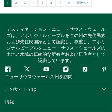
1
2
3
4
5
6
7
››
最後へ »
デスティネーション・ニュー・サウス・ウェール
ズは、アボリジナルピープルをこの州の先住民族
および先住民国家として認識し、尊重し、アボリ
ジナルピープルをニュー・サウス・ウェールズの
土地と水域の伝統的な所有者および居住者として
認識しています。
フ
ツ
ユ
イ
テ
ピ
ニューサウスウェールズ州を訪問
ェ
イ
ー
ン
ィ
ン
イ
ッ
チ
ス
ッ
タ
お問い合わせ
このサイトでは
ス
タ
ュ
タ
ク
レ
免責事項
ブ
ー
ー
グ
ト
ス
目的地
情報
ッ
ブ
ラ
ッ
ト
プライバシー
やるべきこと
ク
ム
ク