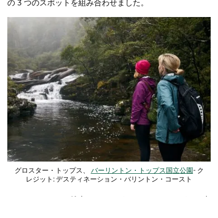
の 3 つのスポットを組み合わせました。
グロスター・トップス、
バーリントン・トップス国立公園
- ク
レジット: デスティネーション・バリントン・コースト
14キロメートルの雄大なスノーガムとマウンテンガムを歩
きます。
ケアリーズピーク・トラック
スコーン
とグロス