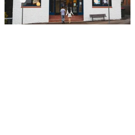
ジェームズ劇場
、ダンゴグ
過去の詳細については
トカルホームステッド
オーストラリ
アで最も美しい植民地時代の農場建築の一つであるダンゴ
グから車で南に30分の場所にあります。現代文化を体験
するには、
ダンゴグ芸術協会
地域の人々の作品を見た
り、
ダウリングのギャラリー
アーティストが運営する展
示スペース。