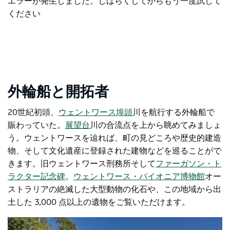
エラーが発生しました。しばらくしてからもう一度試して
ください
外輪船と開拓者
20世紀初頭、
ウェントワース埠頭
川を航行する外輪船で
賑わっていた。
展望台
川の合流点を上から眺めてみましょ
う。ウェントワースを辿れば、町の見どころや歴史的建造
物、そして文化遺産に登録された建物などを巡ることがで
きます。
旧ウェントワース刑務所
そして
ファーガソン・ト
ラクター記念碑
。
ウェントワース・パイオニア博物館
オー
ストラリアの絶滅した大型動物の化石や、この地域から出
土した 3,000 点以上の遺物をご覧いただけます。