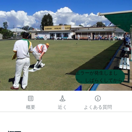
Product
Product
エラーが発生しまし
List
List
た。しばらくしてから
もう一度試してくださ
い
概要
近く
よくある質問