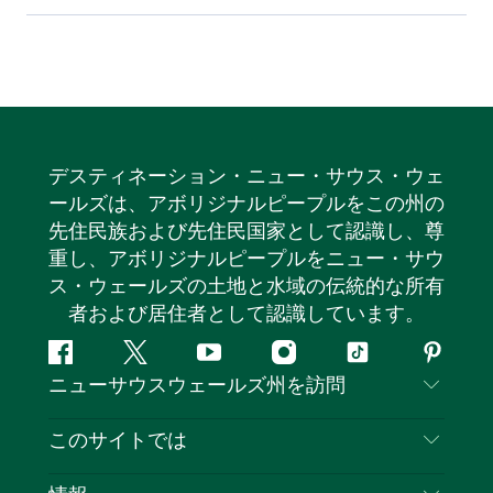
デスティネーション・ニュー・サウス・ウェ
ールズは、アボリジナルピープルをこの州の
先住民族および先住民国家として認識し、尊
重し、アボリジナルピープルをニュー・サウ
ス・ウェールズの土地と水域の伝統的な所有
者および居住者として認識しています。
フ
ツ
ユ
イ
テ
ピ
ニューサウスウェールズ州を訪問
ェ
イ
ー
ン
ィ
ン
イ
ッ
チ
ス
ッ
タ
お問い合わせ
このサイトでは
ス
タ
ュ
タ
ク
レ
免責事項
ブ
ー
ー
グ
ト
ス
目的地