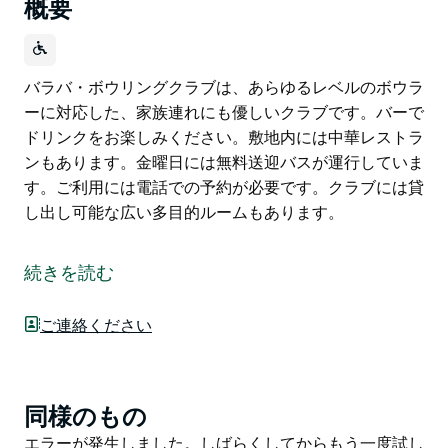
概要
バラバ・ボウリングクラブは、あらゆるレベルのボウラ
ーに対応した、家族連れにも優しいクラブです。バーで
ドリンクをお楽しみください。敷地内には中華レストラ
ンもあります。金曜日には無料送迎バスが運行していま
す。ご利用には電話での予約が必要です。クラブには貸
し出し可能な広い多目的ルームもあります。
バラバ・ボウリングクラブは、あらゆるレベルのボウラ
ーに対応した、家族連れにも優しいクラブです。バーで
続きを読む
ドリンクをお楽しみください。敷地内には中華レストラ
ンもあります。金曜日には無料送迎バスが運行していま
ご連絡ください
す。ご利用には電話での予約が必要です。クラブには貸
し出し可能な広い多目的ルームもあります。
同様のもの
Product
List
Product
エラーが発生しました。しばらくしてからもう一度試し