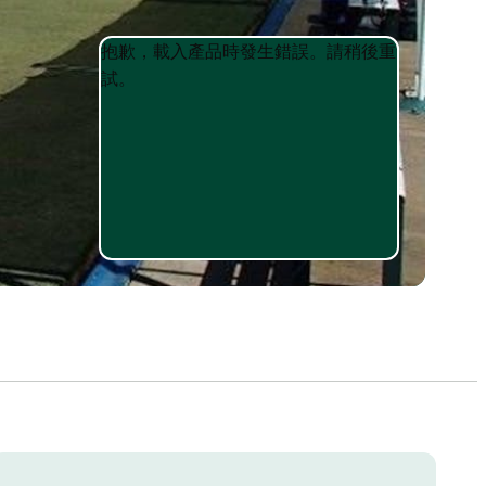
Product
Product
抱歉，載入產品時發生錯誤。請稍後重
List
List
試。