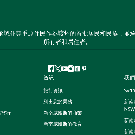
 NSW）承認並尊重原住民作為該州的首批居民和民族
所有者和居住者。
Facebook
嘰
Youtube
Instagram
抖
Pinterest
資訊
我們
嘰
音
喳
旅行資訊
Sydn
喳
列出您的業務
新南威
NS
路旅行
新南威爾斯的商業
新南
新南威爾斯的教育
新南威