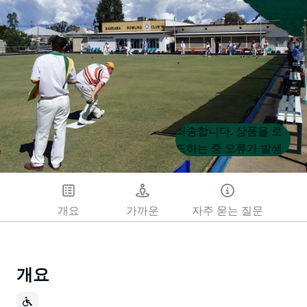
Product
Product
죄송합니다. 상품을 로
List
List
드하는 중 오류가 발생
했습니다. 나중에 다시
시도해 주세요.
개요
가까운
자주 묻는 질문
개요