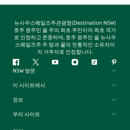
뉴사우스웨일즈주관광청(Destination NSW)
호주 원주민 을 주의 최초 주민이자 최초 국가
로 인정하고 존중하며, 호주 원주민 을 뉴사우
스웨일즈주 주 땅과 물의 전통적인 소유자이
자 거주자로 인정합니다.
페
지
유
인
틱
핀
NSW 방문
이
저
튜
스
톡
터
스
귀
브
타
레
문의하기
이 사이트에서
북
다
그
스
부인 성명
램
트
목적지
정보
은둔
할 일
여행 정보
우리 사이트
쿠키 고지
뉴사우스웨일즈주 로드 트립
귀하의 사업을 등록하세요
이용 약관
Sydney.com
이벤트